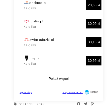
PORADNIK
·
ZNAK