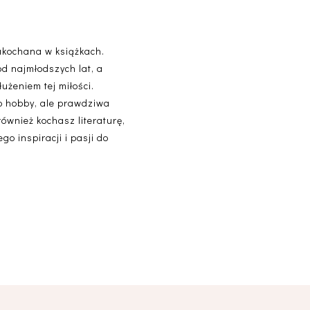
akochana w książkach.
od najmłodszych lat, a
użeniem tej miłości.
lko hobby, ale prawdziwa
 również kochasz literaturę,
o inspiracji i pasji do