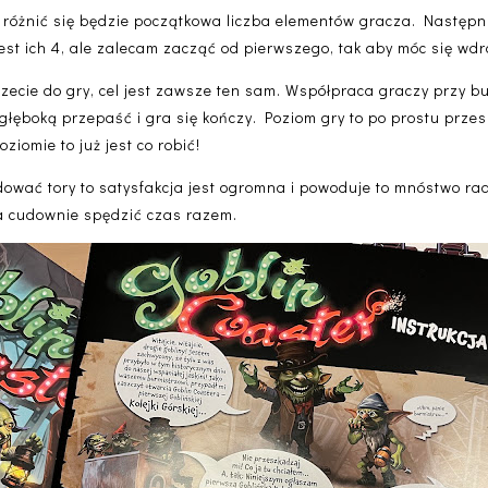
y różnić się będzie początkowa liczba elementów gracza. Następn
Jest ich 4, ale zalecam zacząć od pierwszego, tak aby móc się wd
zecie do gry, cel jest zawsze ten sam. Współpraca graczy przy bud
łęboką przepaść i gra się kończy. Poziom gry to po prostu przes
ziomie to już jest co robić!
ować tory to satysfakcja jest ogromna i powoduje to mnóstwo rado
a cudownie spędzić czas razem.