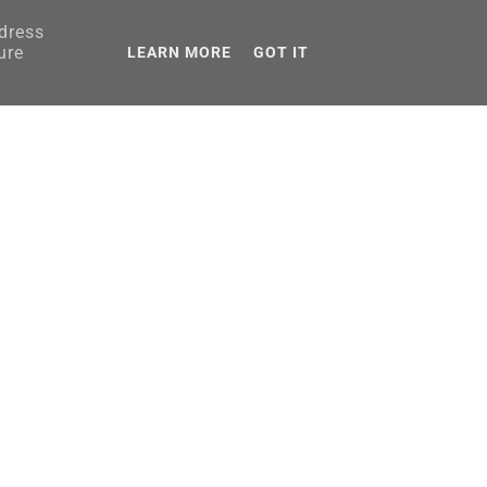
ddress
AGRANICZNA
ure
LEARN MORE
GOT IT
PORADNIKI