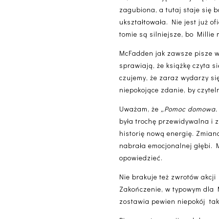
zagubiona, a tutaj staje się 
ukształtowała. Nie jest już of
tomie są silniejsze, bo Millie
McFadden jak zawsze pisze w 
sprawiają, że książkę czyta s
czujemy, że zaraz wydarzy się
niepokojące zdanie, by czytel
Uważam, że
„Pomoc domowa. 
była trochę przewidywalna i 
historię nową energię. Zmian
nabrała emocjonalnej głębi. M
opowiedzieć.
Nie brakuje też zwrotów akcj
Zakończenie, w typowym dla M
zostawia pewien niepokój taki