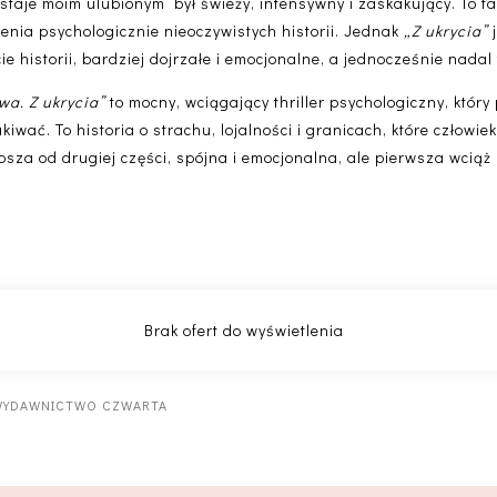
ostaje moim ulubionym był świeży, intensywny i zaskakujący. To
enia psychologicznie nieoczywistych historii. Jednak
„Z ukrycia”
j
e historii, bardziej dojrzałe i emocjonalne, a jednocześnie nadal
a. Z ukrycia”
to mocny, wciągający thriller psychologiczny, który
iwać. To historia o strachu, lojalności i granicach, które człowie
psza od drugiej części, spójna i emocjonalna, ale pierwsza wciąż
WYDAWNICTWO CZWARTA