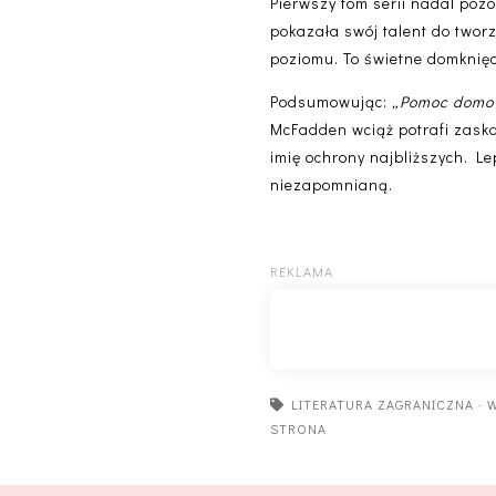
Pierwszy tom serii nadal poz
pokazała swój talent do tworz
poziomu. To świetne domknięci
Podsumowując:
„Pomoc domow
McFadden wciąż potrafi zaskak
imię ochrony najbliższych. Le
niezapomnianą.
LITERATURA ZAGRANICZNA
·
STRONA