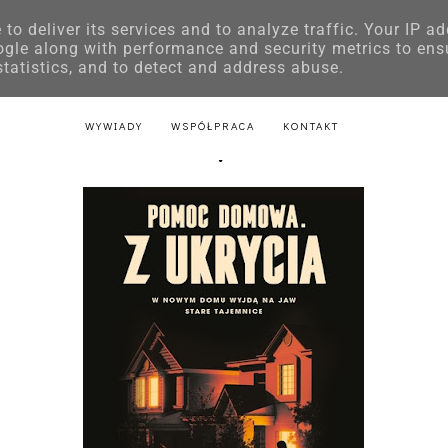
to deliver its services and to analyze traffic. Your IP a
E
KSIĄŻKI DLA DZIECI
LITERATURA POLSKA
LITERATURA Z
ogle along with performance and security metrics to ens
statistics, and to detect and address abuse.
AKTU
LITERATURA Z PRZEPISAMI
LITERATURA ŚWIĄTECZNA
WYWIADY
WSPÓŁPRACA
KONTAKT
c domowa. Z ukrycia - Freida McF