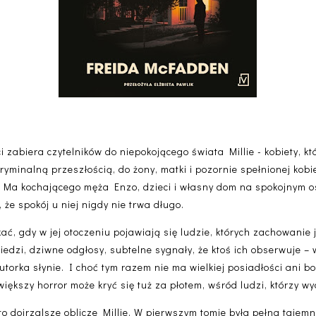
 zabiera czytelników do niepokojącego świata Millie - kobiety, k
minalną przeszłością, do żony, matki i pozornie spełnionej kobie
 Ma kochającego męża Enzo, dzieci i własny dom na spokojnym osi
że spokój u niej nigdy nie trwa długo.
ać, gdy w jej otoczeniu pojawiają się ludzie, których zachowanie 
edzi, dziwne odgłosy, subtelne sygnały, że ktoś ich obserwuje – 
autorka słynie. I choć tym razem nie ma wielkiej posiadłości ani 
kszy horror może kryć się tuż za płotem, wśród ludzi, którzy wyd
, to dojrzalsze oblicze Millie. W pierwszym tomie była pełna tajem