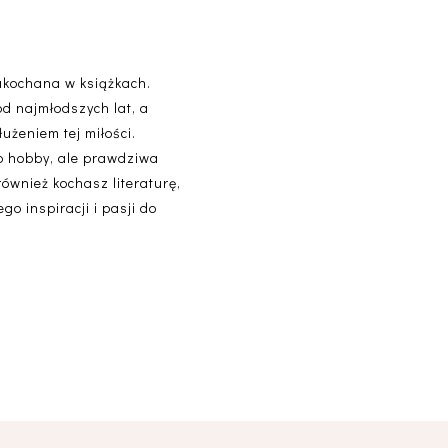
akochana w książkach.
od najmłodszych lat, a
użeniem tej miłości.
lko hobby, ale prawdziwa
 również kochasz literaturę,
o inspiracji i pasji do