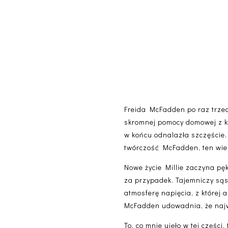
Freida McFadden po raz trzeci
skromnej pomocy domowej z kry
w końcu odnalazła szczęście.
twórczość McFadden, ten wie, 
Nowe życie Millie zaczyna pęk
za przypadek. Tajemniczy sąsi
atmosferę napięcia, z której 
McFadden udowadnia, że najwię
To, co mnie ujęło w tej części