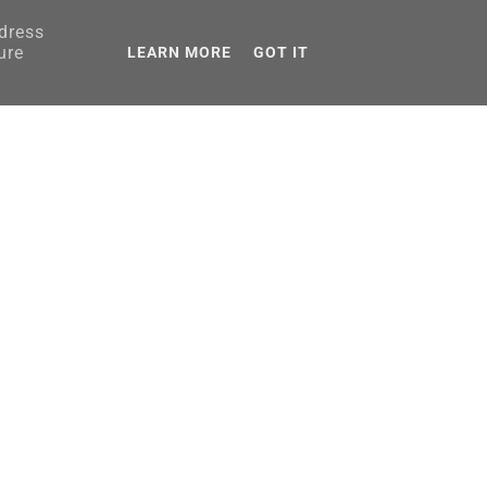
ddress
AGRANICZNA
ure
LEARN MORE
GOT IT
PORADNIKI
adden