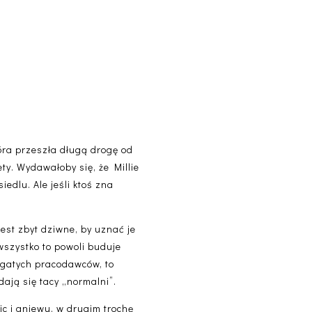
tóra przeszła długą drogę od
ty. Wydawałoby się, że Millie
edlu. Ale jeśli ktoś zna
jest zbyt dziwne, by uznać je
wszystko to powoli buduje
bogatych pracodawców, to
ają się tacy „normalni”.
nic i gniewu, w drugim trochę