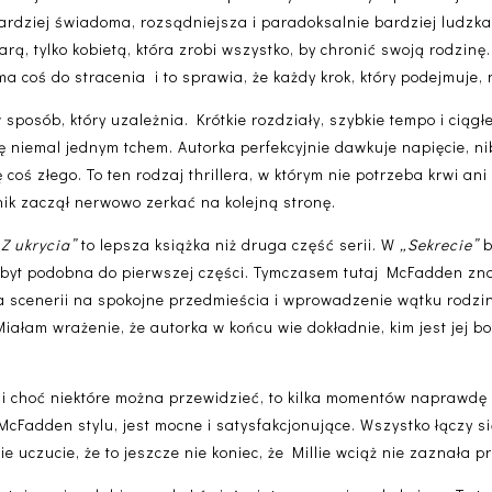
bardziej świadoma, rozsądniejsza i paradoksalnie bardziej ludzka
iarą, tylko kobietą, która zrobi wszystko, by chronić swoją rodzin
 ma coś do stracenia i to sprawia, że każdy krok, który podejmuje,
sposób, który uzależnia. Krótkie rozdziały, szybkie tempo i ciąg
ię niemal jednym tchem. Autorka perfekcyjnie dawkuje napięcie, nib
 coś złego. To ten rodzaj thrillera, w którym nie potrzeba krwi an
nik zaczął nerwowo zerkać na kolejną stronę.
Z ukrycia”
to
lepsza książka niż druga część serii
. W
„Sekrecie”
b
zbyt podobna do pierwszej części. Tymczasem tutaj McFadden zn
a scenerii na spokojne przedmieścia i wprowadzenie wątku rodzin
iałam wrażenie, że autorka w końcu wie dokładnie, kim jest jej bo
i i choć niektóre można przewidzieć, to kilka momentów naprawdę
cFadden stylu, jest mocne i satysfakcjonujące. Wszystko łączy si
e uczucie, że to jeszcze nie koniec, że Millie wciąż nie zaznała 