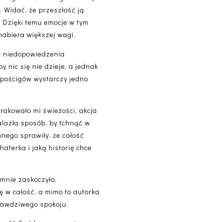
. Widać, że przeszłość ją
ę. Dzięki temu emocje w tym
 nabiera większej wagi.
łe niedopowiedzenia
y nic się nie dzieje, a jednak
i pościgów wystarczy jedno
rakowało mi świeżości, akcja
alazła sposób, by tchnąć w
nego sprawiły, że całość
haterka i jaką historię chce
 mnie zaskoczyło.
ę w całość, a mimo to autorka
prawdziwego spokoju.