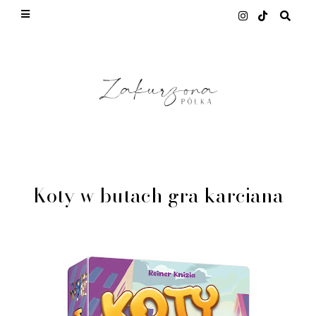
This site uses cookies from Google to deliver its
services and to analyze traffic. Your IP address
and user-agent are shared with Google along with
performance and security metrics to ensure quality
of service, generate usage statistics, and to detect
and address abuse.
LEARN MORE
GOT IT
Koty w butach gra karciana