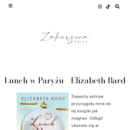
This site uses cookies from Google to deliver its
services and to analyze traffic. Your IP address
and user-agent are shared with Google along with
performance and security metrics to ensure
quality of service, generate usage statistics, and
to detect and address abuse.
LEARN MORE
GOT IT
Lunch w Paryżu - Elizabeth Bard
Zapachy potraw
przyciągały mnie do
tej książki jak
magnes. Odkąd
ukazała się w