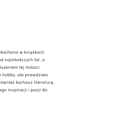
akochana w książkach.
od najmłodszych lat, a
użeniem tej miłości.
lko hobby, ale prawdziwa
 również kochasz literaturę,
o inspiracji i pasji do