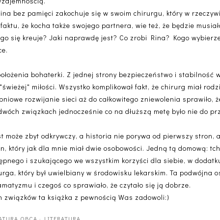
wzajemnością.
ina bez pamięci zakochuje się w swoim chirurgu, który w rzeczywis
faktu, że kocha także swojego partnera, wie też, że będzie musia
ogo się kreuje? Jaki naprawdę jest? Co zrobi Rina? Kogo wybierz
ce.
położenia bohaterki. Z jednej strony bezpieczeństwo i stabilność
świeżej" miłości. Wszystko komplikował fakt, że chirurg miał rodzi
opniowe rozwijanie sieci aż do całkowitego zniewolenia sprawiło, 
 dwóch związkach jednocześnie co na dłuższą metę było nie do prz
st może zbyt odkrywczy, a historia nie porywa od pierwszy stron,
n, który jak dla mnie miał dwie osobowości. Jedną tą domową: tc
pnego i szukającego we wszystkim korzyści dla siebie, w dodatku 
urga, który był uwielbiany w środowisku lekarskim. Ta podwójna
matyzmu i czegoś co sprawiało, że czytało się ją dobrze.
ych związków ta książka z pewnością Was zadowoli:)
RATURA OBCA
·
LITERATURA