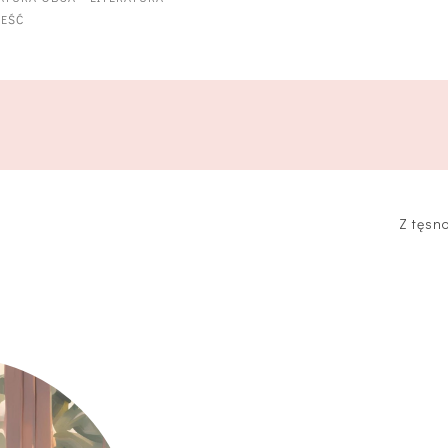
IEŚĆ
Z tęsn