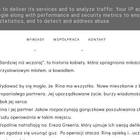
to deliver its services and to analyze traffic. Your IP 
E
KSIĄŻKI DLA DZIECI
LITERATURA POLSKA
LITERATURA Z
ogle along with performance and security metrics to ens
 statistics, and to detect and address abuse.
AKTU
LITERATURA Z PRZEPISAMI
LITERATURA ŚWIĄTECZNA
WYWIADY
WSPÓŁPRACA
KONTAKT
Bardziej niż wczoraj - Rina Frank
Bardziej niż wczoraj", to historia kobiety, która spragniona miłoś
rzysłowiowym młotem, a kowadłem.
ydawać by się mogło, że Rina ma wszystko. Nowe mieszkanie z b
spaniałego partnera. Jej uporządkowane życie, burzy wiadomość o
bok jej serca.
ina i jej partner Jakow rozpoczynają gorączkowe poszukiwania ch
rudu operowania w takim miejscu.
spólnie natrafiają na Ereza Green'a, który ujmuje ich swoją delik
en zgadza się usunąć guz. Po operacji otacza Rinę opieką i...ucz