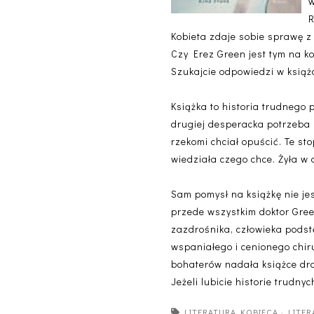
R
Kobieta zdaje sobie sprawę z 
Czy Erez Green jest tym na k
Szukajcie odpowiedzi w książ
Książka to historia trudnego 
drugiej desperacka potrzeba "
rzekomi chciał opuścić. Te st
wiedziała czego chce. Żyła w
Sam pomysł na książkę nie je
przede wszystkim doktor Gree
zazdrośnika, człowieka podstę
wspaniałego i cenionego chir
bohaterów nadała książce dra
Jeżeli lubicie historie trudn
LITERATURA KOBIECA
·
LITE