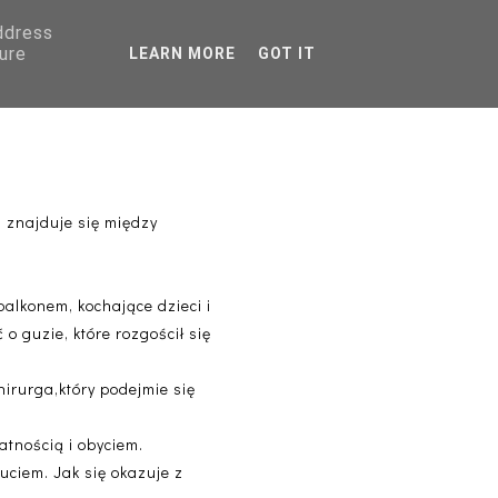
address
AGRANICZNA
ure
LEARN MORE
GOT IT
PORADNIKI
ci znajduje się między
alkonem, kochające dzieci i
 guzie, które rozgościł się
irurga,który podejmie się
atnością i obyciem.
uciem. Jak się okazuje z