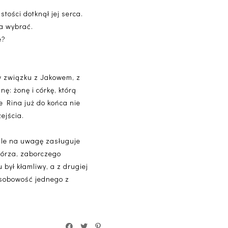
tości dotknął jej serca.
ła wybrać.
e?
 w związku z Jakowem, z
nę: żonę i córkę, którą
że Rina już do końca nie
ejścia.
 ale na uwagę zasługuje
hórza, zaborczego
był kłamliwy, a z drugiej
 osobowość jednego z