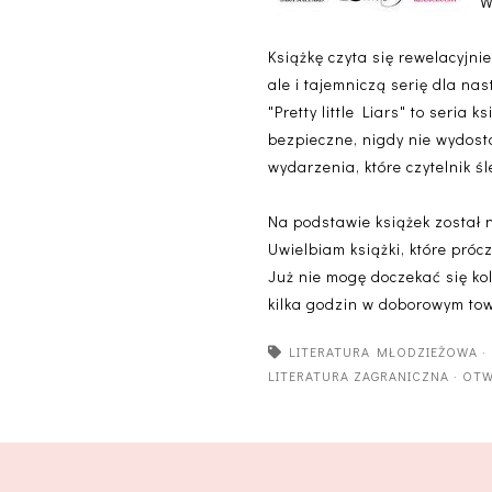
W
Książkę czyta się rewelacyjni
ale i tajemniczą serię dla n
"Pretty little Liars" to seria 
bezpieczne, nigdy nie wydost
wydarzenia, które czytelnik ś
Na podstawie książek został n
Uwielbiam książki, które próc
Już nie mogę doczekać się k
kilka godzin w doborowym to
LITERATURA MŁODZIEŻOWA
LITERATURA ZAGRANICZNA
·
OTW