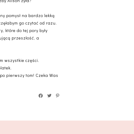
żby Alison żyła?
alny pomysł na bardzo lekką
częłabym go czytać od razu.
y, które do tej pory były
ującą przeszłość, a
m wszystkie części.
latek.
 po pierwszy tom! Czeka Was