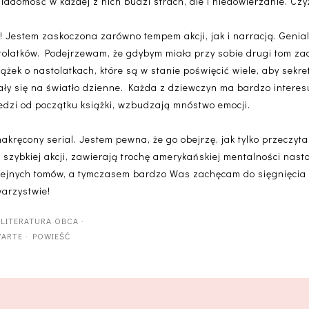
iadomość w każdej z nich budzi strach, ale i niedowierzanie. Czy
e! Jestem zaskoczona zarówno tempem akcji, jak i narracją. Geni
astolatków. Podejrzewam, że gdybym miała przy sobie drugi tom za
książek o nastolatkach, które są w stanie poświęcić wiele, aby sekret
ały się na światło dzienne. Każda z dziewczyn ma bardzo interes
ledzi od początku książki, wzbudzają mnóstwo emocji.
akręcony serial. Jestem pewna, że go obejrzę, jak tylko przeczyta
z szybkiej akcji, zawierają trochę amerykańskiej mentalności nasto
olejnych tomów, a tymczasem bardzo Was zachęcam do sięgnięcia
warzystwie!
·
LITERATURA OBCA
·
ARTE
·
POWIEŚĆ