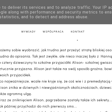
to deliver its services and to analyze traffic. Your IP 
E
KSIĄŻKI DLA DZIECI
LITERATURA POLSKA
LITERATURA Z
ogle along with performance and security metrics to ens
 statistics, and to detect and address abuse.
AKTU
LITERATURA Z PRZEPISAMI
LITERATURA ŚWIĄTECZNA
WYWIADY
WSPÓŁPRACA
KONTAKT
y Little Liars. Kłamczuchy - Sara S
ożemy sobie wyobrazić, jak trudno jest przeżyć stratę bliskiej os
rudna do opisania. Tak jest zwykle, ale nieco inaczej było z Hanną,
e cztery dziewczyny to szkolne przyjaciółki Alison- szkolnej gwia
ztucznie przyjazna. Alison jest także na swój sposób groźna, bo
woich przyjaciółek.
 co najważniejsze, wcale nie kryje się, że coś wie i z premedytacj
lison znika w dziwnych i niewyjaśnionych okolicznościach, dziew
akże ogromną ulgę.
raz ze zniknięciem Alison, pogrzebane zostały także ich sekrety..
ok później przychodzi do nich pierwszy sms...