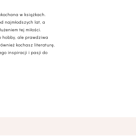
akochana w książkach.
od najmłodszych lat, a
użeniem tej miłości.
lko hobby, ale prawdziwa
 również kochasz literaturę,
o inspiracji i pasji do