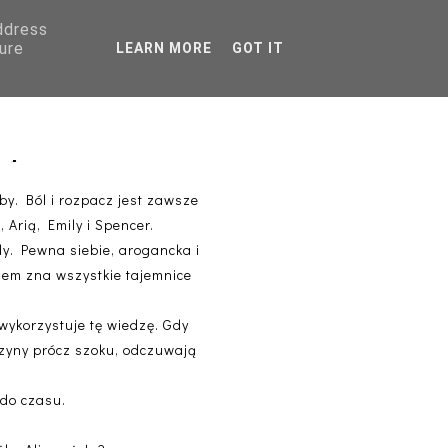
address
AGRANICZNA
ure
LEARN MORE
GOT IT
PORADNIKI
hepard
oby. Ból i rozpacz jest zawsze
 Arią, Emily i Spencer.
zdy. Pewna siebie, arogancka i
wiem zna wszystkie tajemnice
ą wykorzystuje tę wiedzę. Gdy
czyny prócz szoku, odczuwają
.do czasu.