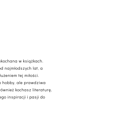
akochana w książkach.
od najmłodszych lat, a
użeniem tej miłości.
lko hobby, ale prawdziwa
 również kochasz literaturę,
o inspiracji i pasji do