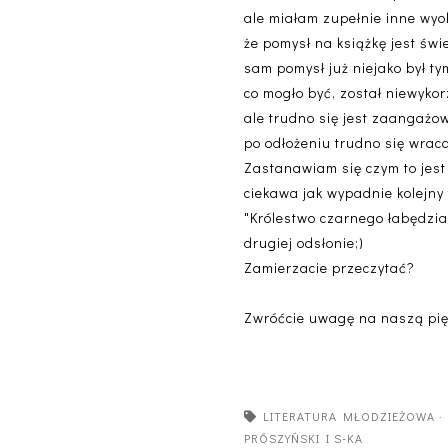
ale miałam zupełnie inne wyo
że pomysł na książkę jest św
sam pomysł już niejako był t
co mogło być, został niewykorz
ale trudno się jest zaangażow
po odłożeniu trudno się wrac
Zastanawiam się czym to jes
ciekawa jak wypadnie kolejny
"Królestwo czarnego łabędzia
drugiej odsłonie;)
Zamierzacie przeczytać?
Zwróćcie uwagę na naszą pię
LITERATURA MŁODZIEŻOWA
PRÓSZYŃSKI I S-KA