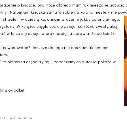
brażenie o książce, być może dlatego mam tak mieszane uczucia 
ietny! Natomiast książka sama w sobie na kolana niestety nie pow
ym strzałem w dziesiątkę, a mam wrażenie jakby
potencjał tego,
ystany. W książce ciągle coś się dzieje, są różne zwroty akcji,
ać w to co się dzieje, a brak napięcia sprawia, że do książki
a.
t spowodowane? Jeszcze do tego nie doszłam ale jestem
 tom.
" to pierwsza część trylogii, zobaczymy co autorka pokaże w
kną okładkę!
·
LITERATURA OBCA
·