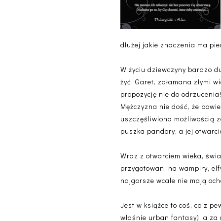
dłużej jakie znaczenia ma pi
W życiu dziewczyny bardzo duż
żyć. Garet, załamana złymi wi
propozycję nie do odrzucenia!
Mężczyzna nie dość, że powie
uszczęśliwiona możliwością z
puszka pandory, a jej otwarci
Wraz z otwarciem wieka, świat
przygotowani na wampiry, elfy
najgorsze wcale nie mają och
Jest w książce to coś, co z p
właśnie urban fantasy), a za