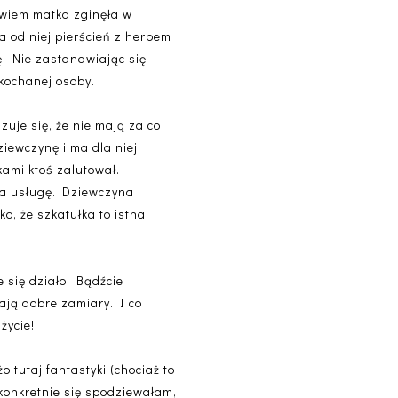
owiem matka zginęła w
od niej pierścień z herbem
ę. Nie zastanawiając się
ukochanej osoby.
zuje się, że nie mają za co
ziewczynę i ma dla niej
kami ktoś zalutował.
 za usługę. Dziewczyna
o, że szkatułka to istna
 się działo. Bądźcie
ają dobre zamiary. I co
życie!
 tutaj fantastyki (chociaż to
konkretnie się spodziewałam,