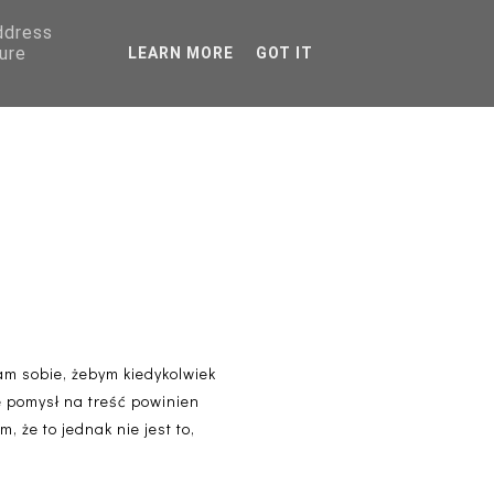
address
AGRANICZNA
ure
LEARN MORE
GOT IT
PORADNIKI
roll
am sobie, żebym kiedykolwiek
że pomysł na treść powinien
, że to jednak nie jest to,