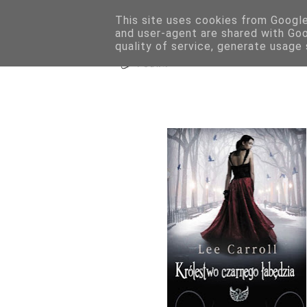
This site uses cookies from Google 
GRY PLANSZOW
and user-agent are shared with Go
quality of service, generate usage
LITERATURA F
Kró