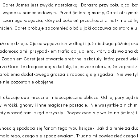
Garet James jest zwykłą nastolatką. Dorasta przy boku ojca, b
wypadku samochodowym. Przed śmiercią mamy, Garet otrzymała 
czarnego łabędzia, który od pokoleń przechodzi z matki na córk
erścień, Garet próbuje zapomnieć o bólu jaki odczuwa po starcie 
o się dzieje. Ojciec wpędza ich w długi i już niedługo później oka
adomościami, przypadkiem trafia do jubilera, który o dziwo zna d
 Zadaniem Garet jest otwarcie srebrnej szkatuły, którą przed wie
rza Garet tę drogocenną szkatułę, to jeszcze oferuje, że zapłaci
arobienia dodatkowego grosza z radością się zgadza. Nie wie tylk
e nie pozostanie obojętne.
 ukazuje swe mroczne i niebezpieczne oblicze. Od tej pory będzie
, wróżki, gnomy i inne magiczne postacie. Nie wszystkie z nich m
oty wracać tam, skąd przyszły. Rozpoczyna się walka na śmierć i 
ewnością spodoba się fanom tego typu książek. Jak dla mnie za dużo
 mało tego, czego się spodziewałam. Trudno mi powiedzieć czego 