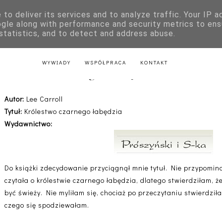
to deliver its services and to analyze traffic. Your IP 
E
KSIĄŻKI DLA DZIECI
LITERATURA POLSKA
LITERATURA Z
ogle along with performance and security metrics to ens
 statistics, and to detect and address abuse.
AKTU
LITERATURA Z PRZEPISAMI
LITERATURA ŚWIĄTECZNA
WYWIADY
WSPÓŁPRACA
KONTAKT
lestwo czarnego łabędzia - Lee Car
Autor:
Lee Carroll
Tytuł:
Królestwo czarnego łabędzia
Wydawnictwo:
Do książki zdecydowanie przyciągnął mnie tytuł. Nie przypomin
czytała o królestwie czarnego łabędzia, dlatego stwierdziłam, 
być świeży. Nie myliłam się, chociaż po przeczytaniu stwierdziłam
czego się spodziewałam.