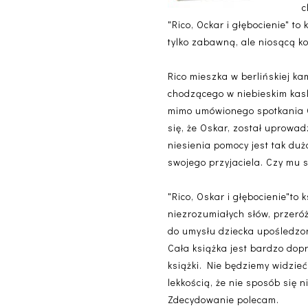
c
"Rico, Ockar i głębocienie" to
tylko zabawną, ale niosącą k
Rico mieszka w berlińskiej ka
chodzącego w niebieskim kask
mimo umówionego spotkania Os
się, że Oskar, został uprowa
niesienia pomocy jest tak duż
swojego przyjaciela. Czy mu 
"Rico, Oskar i głębocienie"t
niezrozumiałych słów, przeró
do umysłu dziecka upośledzon
Cała książka jest bardzo dop
książki. Nie będziemy widzie
lekkością, że nie sposób się 
Zdecydowanie polecam.