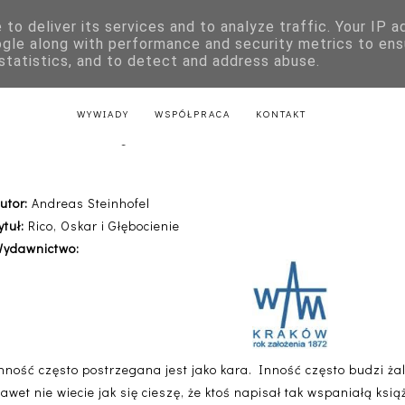
to deliver its services and to analyze traffic. Your IP 
E
KSIĄŻKI DLA DZIECI
LITERATURA POLSKA
LITERATURA Z
ogle along with performance and security metrics to ens
 statistics, and to detect and address abuse.
AKTU
LITERATURA Z PRZEPISAMI
LITERATURA ŚWIĄTECZNA
WYWIADY
WSPÓŁPRACA
KONTAKT
 Oskar i Głębocienie - Andreas Stei
utor:
Andreas Steinhofel
ytuł:
Rico, Oskar i Głębocienie
ydawnictwo:
nność często postrzegana jest jako kara. Inność często budzi ża
awet nie wiecie jak się cieszę, że ktoś napisał tak wspaniałą ksią