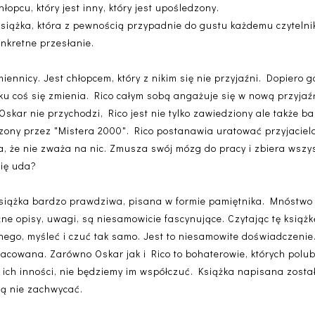
hłopcu, który jest inny, który jest upośledzony.
 książka, która z pewnością przypadnie do gustu każdemu czytelniko
onkretne przesłanie.
miennicy. Jest chłopcem, który z nikim się nie przyjaźni. Dopiero
u coś się zmienia. Rico całym sobą angażuje się w nową przyjaź
kar nie przychodzi, Rico jest nie tylko zawiedziony ale także 
dzony przez "Mistera 2000". Rico postanawia uratować przyjaciela
a, że nie zważa na nic. Zmusza swój mózg do pracy i zbiera wszys
się uda?
o książka bardzo prawdziwa, pisana w formie pamiętnika. Mnóstwo
żne opisy, uwagi, są niesamowicie fascynujące. Czytając tę książ
ego, myśleć i czuć tak samo. Jest to niesamowite doświadczenie
racowana. Zarówno Oskar jak i Rico to bohaterowie, których polu
ć ich inności, nie będziemy im współczuć. Książka napisana zost
nią nie zachwycać.