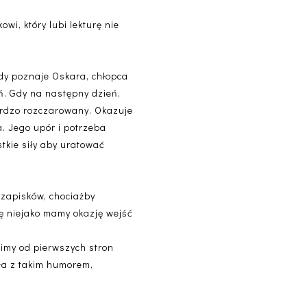
wi, który lubi lekturę nie
 gdy poznaje Oskara, chłopca
ń. Gdy na następny dzień,
bardzo rozczarowany. Okazuje
. Jego upór i potrzeba
tkie siły aby uratować
 zapisków, chociażby
kę niejako mamy okazję wejść
.
bimy od pierwszych stron
ała z takim humorem,