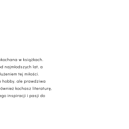
akochana w książkach.
od najmłodszych lat, a
użeniem tej miłości.
lko hobby, ale prawdziwa
 również kochasz literaturę,
o inspiracji i pasji do