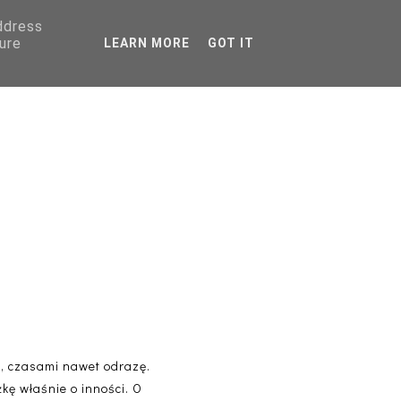
address
AGRANICZNA
ure
LEARN MORE
GOT IT
PORADNIKI
nhofel
l, czasami nawet odrazę.
żkę właśnie o inności. O