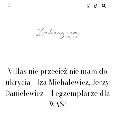
This site uses cookies from Google to deliver its ser
and to analyze traffic. Your IP address and user-agen
shared with Google along with performance and secur
metrics to ensure quality of service, generate usage
statistics, and to detect and address abuse.
LEARN MORE
GOT IT
Villas nic przecież nie mam do
ukrycia - Iza Michalewicz, Jerzy
Danielewicz+ 4 egzemplarze dla
WAS!