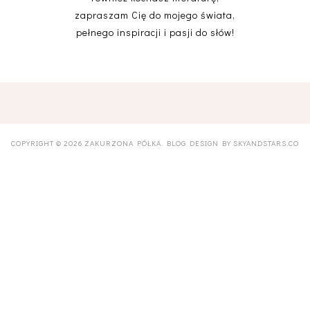
zapraszam Cię do mojego świata,
pełnego inspiracji i pasji do słów!
COPYRIGHT ©
2026
ZAKURZONA PÓŁKA
. BLOG DESIGN BY
SKYANDSTARS.CO