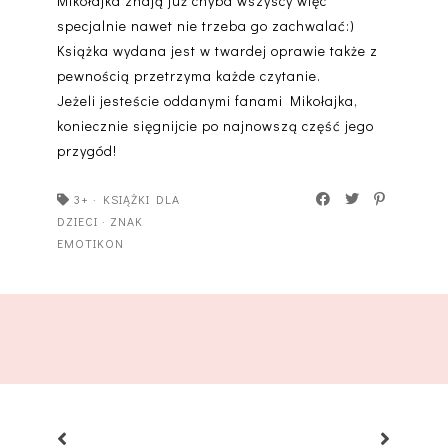
Mikołajka znają już chyba wszyscy więc
specjalnie nawet nie trzeba go zachwalać:)
Książka wydana jest w twardej oprawie także z
pewnością przetrzyma każde czytanie.
Jeżeli jesteście oddanymi fanami Mikołajka,
koniecznie sięgnijcie po najnowszą część jego
przygód!
3+
·
KSIĄŻKI DLA
DZIECI
·
ZNAK
EMOTIKON