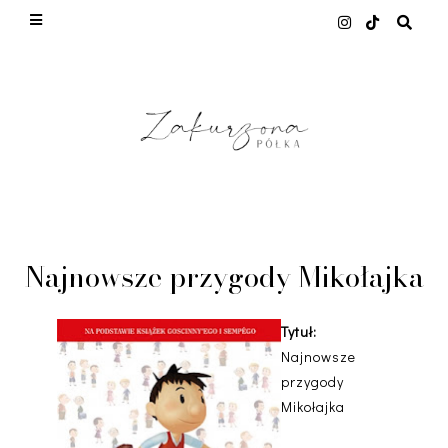
This site uses cookies from Google to deliver its
services and to analyze traffic. Your IP address
and user-agent are shared with Google along with
performance and security metrics to ensure
quality of service, generate usage statistics, and
to detect and address abuse.
LEARN MORE
GOT IT
Najnowsze przygody Mikołajka
Tytuł:
Najnowsze
przygody
Mikołajka