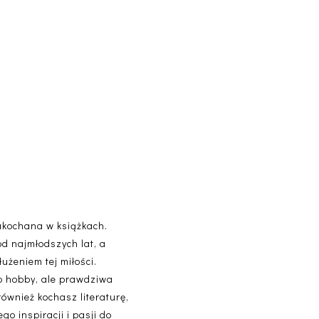
akochana w książkach.
od najmłodszych lat, a
użeniem tej miłości.
lko hobby, ale prawdziwa
 również kochasz literaturę,
o inspiracji i pasji do