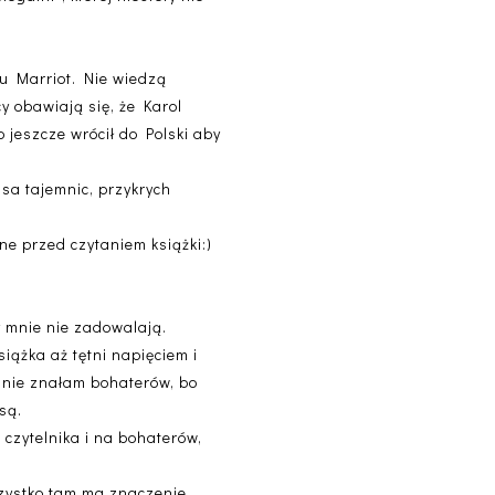
u Marriot. Nie wiedzą
cy obawiają się, że Karol
o jeszcze wrócił do Polski aby
sa tajemnic, przykrych
ne przed czytaniem książki:)
ły mnie nie zadowalają.
iążka aż tętni napięciem i
e nie znałam bohaterów, bo
są.
 czytelnika i na bohaterów,
szystko tam ma znaczenie.