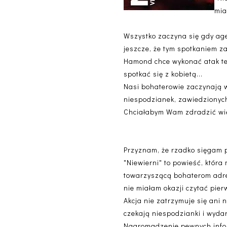
mia
Wszystko zaczyna się gdy ag
jeszcze, że tym spotkaniem za
Hamond chce wykonać atak te
spotkać się z kobietą...
Nasi bohaterowie zaczynają w
niespodzianek, zawiedzionych
Chciałabym Wam zdradzić więc
Przyznam, że rzadko sięgam po 
"Niewierni" to powieść, która
towarzyszącą bohaterom adren
nie miałam okazji czytać pier
Akcja nie zatrzymuje się ani n
czekają niespodzianki i wyda
Nagromadzenie pewnych inform