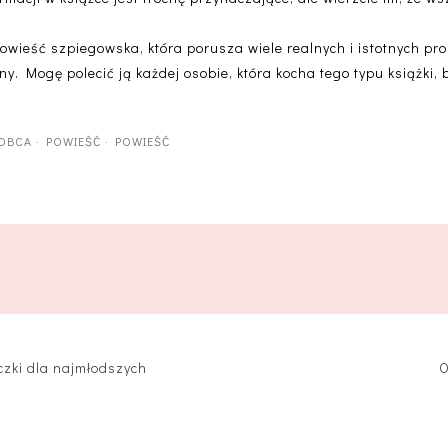
powieść szpiegowska, która porusza wiele realnych i istotnych pr
ny. Mogę polecić ją każdej osobie, która kocha tego typu książki, 
 OBCA
·
POWIEŚĆ
·
POWIEŚĆ
czki dla najmłodszych
O