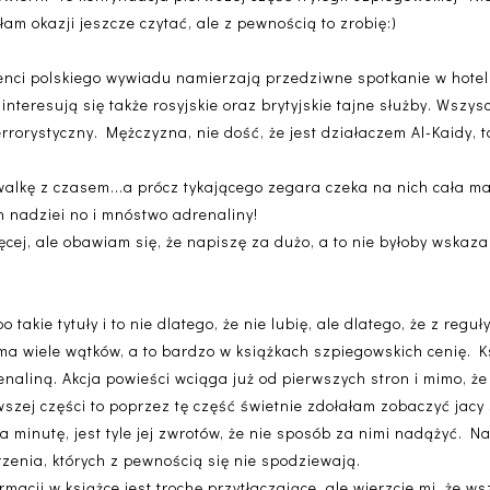
łam okazji jeszcze czytać, ale z pewnością to zrobię:)
enci polskiego wywiadu namierzają przedziwne spotkanie w hotel
interesują się także rosyjskie oraz brytyjskie tajne służby. Wszys
rrorystyczny.
Mężczyzna, nie dość, że jest działaczem Al-Kaidy, t
alkę z czasem...a prócz tykającego zegara czeka na nich cała ma
 nadziei no i mnóstwo adrenaliny!
ej, ale obawiam się, że napiszę za dużo, a to nie byłoby wskaza
takie tytuły i to nie dlatego, że nie lubię, ale dlatego, że z regu
 ma wiele wątków, a to bardzo w książkach szpiegowskich cenię. Ks
aliną. Akcja powieści wciąga już od pierwszych stron i mimo, ż
wszej części to poprzez tę część świetnie zdołałam zobaczyć jacy 
a minutę, jest tyle jej zwrotów, że nie sposób za nimi nadążyć. Na
rzenia, których z pewnością się nie spodziewają.
acji w książce jest trochę przytłaczające, ale wierzcie mi, że w