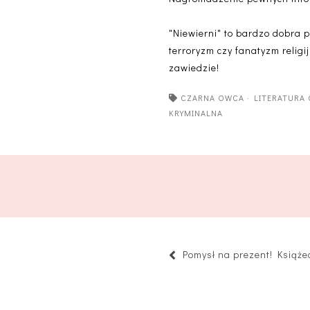
"Niewierni" to bardzo dobra 
terroryzm czy fanatyzm religij
zawiedzie!
CZARNA OWCA
·
LITERATURA
KRYMINALNA
Pomysł na prezent! Książe