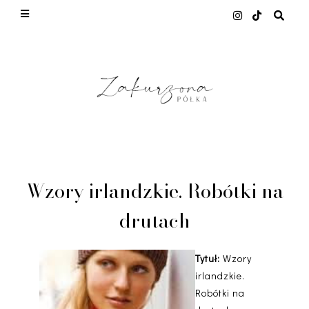
This site uses cookies from Google to deliver its
services and to analyze traffic. Your IP address
and user-agent are shared with Google along with
performance and security metrics to ensure
quality of service, generate usage statistics, and
to detect and address abuse.
LEARN MORE
GOT IT
Wzory irlandzkie. Robótki na
drutach
Tytuł:
Wzory
irlandzkie.
Robótki na