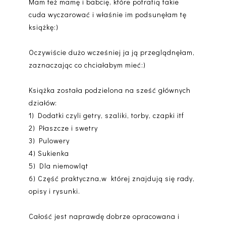
Mam też mamę i babcię, które potrafią takie
cuda wyczarować i właśnie im podsunęłam tę
książkę:)
Oczywiście dużo wcześniej ja ją przeglądnęłam,
zaznaczając co chciałabym mieć:)
Książka została podzielona na sześć głównych
działów:
1) Dodatki czyli getry, szaliki, torby, czapki itf
2) Płaszcze i swetry
3) Pulowery
4) Sukienka
5) Dla niemowląt
6) Część praktyczna,w której znajdują się rady,
opisy i rysunki.
Całość jest naprawdę dobrze opracowana i