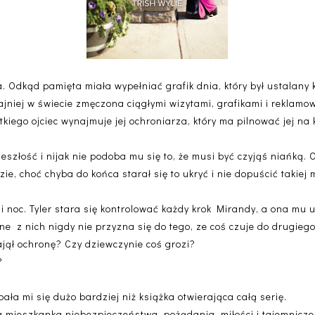
. Odkąd pamięta miała wypełniać grafik dnia, który był ustalany k
ajniej w świecie zmęczona ciągłymi wizytami, grafikami i reklamo
kiego ojciec wynajmuje jej ochroniarza, który ma pilnować jej na
eszłość i nijak nie podoba mu się to, że musi być czyjąś niańką.
e, choć chyba do końca starał się to ukryć i nie dopuścić takiej m
ń i noc. Tyler stara się kontrolować każdy krok Mirandy, a ona mu
ne z nich nigdy nie przyzna się do tego, ze coś czuje do drugiego
jął ochronę? Czy dziewczynie coś grozi?
?
ała mi się dużo bardziej niż książka otwierająca całą serię.
ka mieszkanka niebezpieczeństwa, pożądania, miłości i tajemniczej