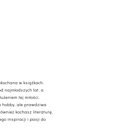
akochana w książkach.
od najmłodszych lat, a
użeniem tej miłości.
lko hobby, ale prawdziwa
 również kochasz literaturę,
o inspiracji i pasji do