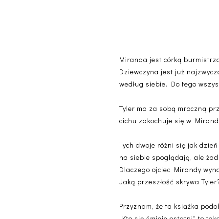
Miranda jest córką burmistrza
Dziewczyna jest już najzwycz
według siebie. Do tego wszyst
Tyler ma za sobą mroczną prz
cichu zakochuje się w Mirandzi
Tych dwoje różni się jak dzie
na siebie spoglądają, ale żad
Dlaczego ojciec Mirandy wyna
Jaką przeszłość skrywa Tyler
Przyznam, że ta książka podob
"Kto się śmieje ostatni" to ta