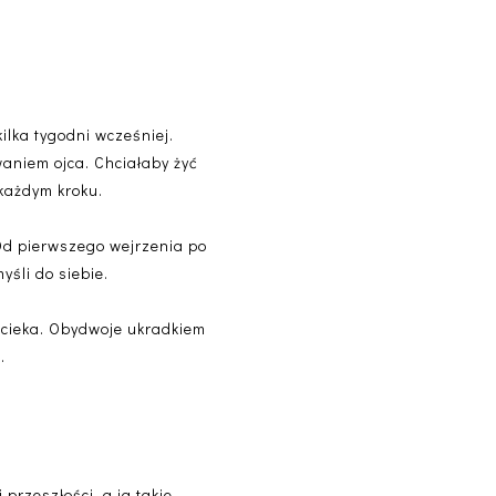
ilka tygodni wcześniej.
waniem ojca. Chciałaby żyć
 każdym kroku.
 Od pierwszego wejrzenia po
yśli do siebie.
 ucieka. Obydwoje ukradkiem
.
 przeszłości, a ja takie