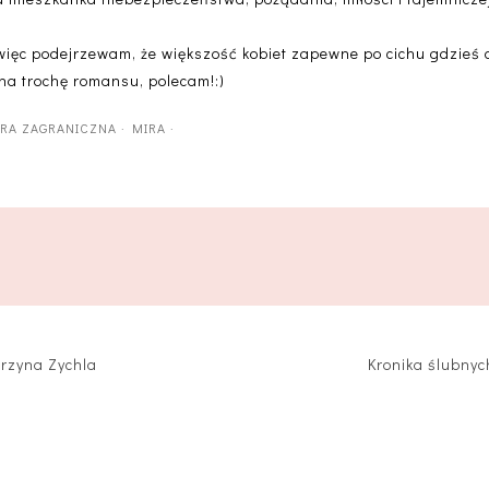
, więc podejrzewam, że większość kobiet zapewne po cichu gdzieś 
 na trochę romansu, polecam!:)
URA ZAGRANICZNA
·
MIRA
·
arzyna Zychla
Kronika ślubnyc