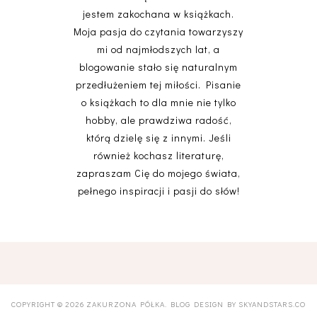
jestem zakochana w książkach.
Moja pasja do czytania towarzyszy
mi od najmłodszych lat, a
blogowanie stało się naturalnym
przedłużeniem tej miłości. Pisanie
o książkach to dla mnie nie tylko
hobby, ale prawdziwa radość,
którą dzielę się z innymi. Jeśli
również kochasz literaturę,
zapraszam Cię do mojego świata,
pełnego inspiracji i pasji do słów!
COPYRIGHT ©
2026
ZAKURZONA PÓŁKA
. BLOG DESIGN BY
SKYANDSTARS.CO