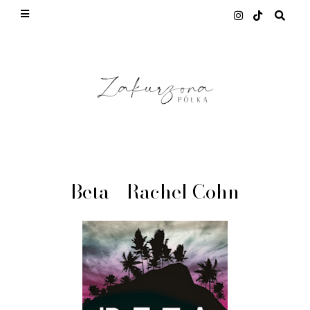
This site uses cookies from Google to deliver its
services and to analyze traffic. Your IP address
and user-agent are shared with Google along with
performance and security metrics to ensure
quality of service, generate usage statistics, and
to detect and address abuse.
LEARN MORE
GOT IT
Beta - Rachel Cohn