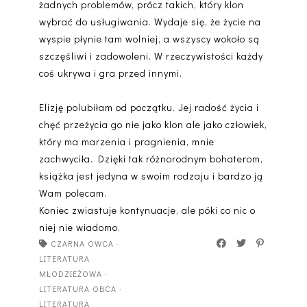
żadnych problemów, prócz takich, który klon
wybrać do usługiwania. Wydaje się, że życie na
wyspie płynie tam wolniej, a wszyscy wokoło są
szczęśliwi i zadowoleni. W rzeczywistości każdy
coś ukrywa i gra przed innymi.
Elizję polubiłam od początku. Jej radość życia i
chęć przeżycia go nie jako klon ale jako człowiek,
który ma marzenia i pragnienia, mnie
zachwyciła. Dzięki tak różnorodnym bohaterom,
książka jest jedyna w swoim rodzaju i bardzo ją
Wam polecam.
Koniec zwiastuje kontynuacje, ale póki co nic o
niej nie wiadomo.
CZARNA OWCA
·
LITERATURA
MŁODZIEŻOWA
·
LITERATURA OBCA
·
LITERATURA