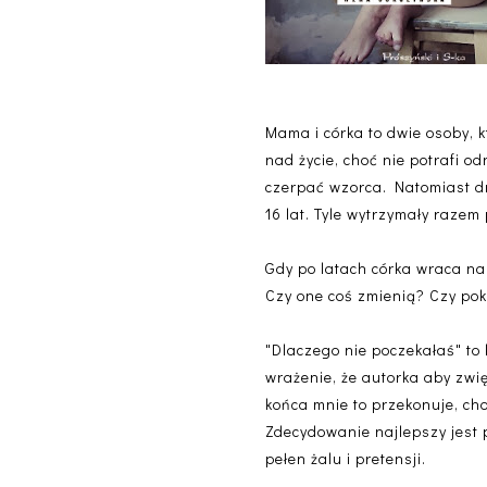
Mama i córka to dwie osoby, k
nad życie, choć nie potrafi 
czerpać wzorca. Natomiast dru
16 lat. Tyle wytrzymały raze
Gdy po latach córka wraca na
Czy one coś zmienią? Czy po
"Dlaczego nie poczekałaś" to 
wrażenie, że autorka aby zwię
końca mnie to przekonuje, ch
Zdecydowanie najlepszy jest p
pełen żalu i pretensji.