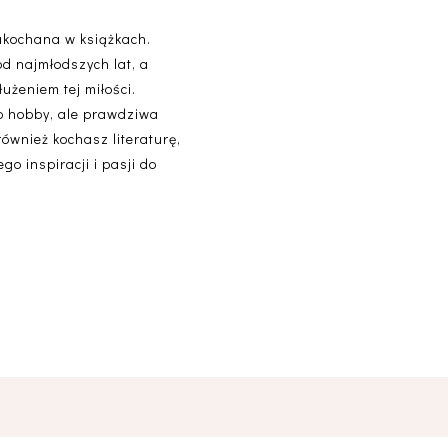
akochana w książkach.
od najmłodszych lat, a
użeniem tej miłości.
lko hobby, ale prawdziwa
 również kochasz literaturę,
o inspiracji i pasji do