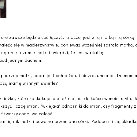
tóre zawsze będzie coś łączyć. Inaczej jest z tą matką i tą córką
odnaleźć się w macierzyństwie, ponieważ wcześniej została matką,
ga nie rozumie matki i twierdzi, że jest wariatką.
m pod jednym dachem.
 pogrzeb matki, nadal jest pełna żalu i niezrozumienia. Do momen
każą mamę w innym świetle?
książka, która zaskakuje, ale też nie jest do końca w moim stylu.
kszyć liczbę stron, "wklejała" odnośniki do stron, czy fragmenty 
oć tworzy osobliwą całość.
amiętnik matki i powolna przemiana córki. Podoba mi się okładka, 