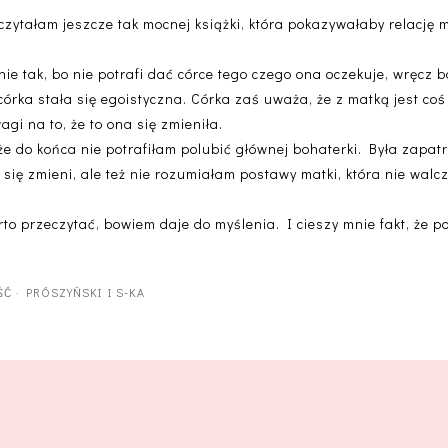
czytałam jeszcze tak mocnej książki, która pokazywałaby relację ma
 nie tak, bo nie potrafi dać córce tego czego ona oczekuje, wręcz b
córka stała się egoistyczna. Córka zaś uważa, że z matką jest coś
gi na to, że to ona się zmieniła.
 że do końca nie potrafiłam polubić głównej bohaterki. Była zapat
 się zmieni, ale też nie rozumiałam postawy matki, która nie walcz
o przeczytać, bowiem daje do myślenia. I cieszy mnie fakt, że po
ŚĆ
·
PRÓSZYŃSKI I S-KA