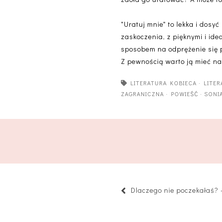
"Uratuj mnie" to lekka i dos
zaskoczenia, z pięknymi i id
sposobem na odprężenie się p
Z pewnością warto ją mieć n
LITERATURA KOBIECA
·
LITE
ZAGRANICZNA
·
POWIEŚĆ
·
SONI
Dlaczego nie poczekałaś?