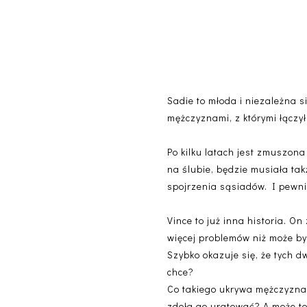
Sadie to młoda i niezależna si
mężczyznami, z którymi łączył
Po kilku latach
jest zmuszona 
na ślubie, będzie musiała tak
spojrzenia sąsiadów. I pewni
Vince to już inna historia. O
więcej problemów niż może by
Szybko okazuje się, że tych d
chce?
Co takiego ukrywa mężczyzna
zdoła go uratować? A może to