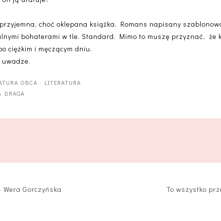
yć przyjemna, choć oklepana książka. Romans napisany szablonow
ealnymi bohaterami w tle. Standard. Mimo to muszę przyznać, że 
o ciężkim i męczącym dniu.
a uwadze.
RATURA OBCA
·
LITERATURA
A DRAGA
 - Wera Gorczyńska
To wszystko prz