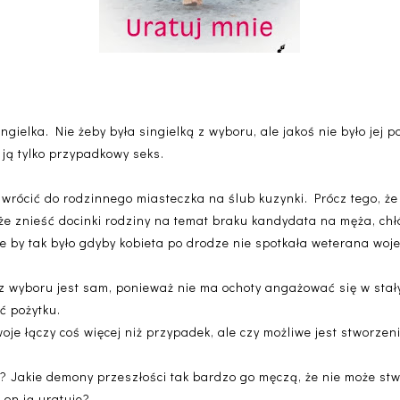
ngielka. Nie żeby była singielką z wyboru, ale jakoś nie było jej 
 ją tylko przypadkowy seks.
wrócić do rodzinnego miasteczka na ślub kuzynki. Prócz tego, ż
że znieść docinki rodziny na temat braku kandydata na męża, chłó
e by tak było gdyby kobieta po drodze nie spotkała weterana woj
n z wyboru jest sam, ponieważ nie ma ochoty angażować się w stał
ć pożytku.
woje łączy coś więcej niż przypadek, ale czy możliwe jest stworzen
? Jakie demony przeszłości tak bardzo go męczą, że nie może st
 on ją uratuje?