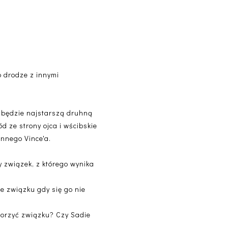
po drodze z innymi
e będzie najstarszą druhną
d ze strony ojca i wścibskie
ennego Vince'a.
y związek, z którego wynika
ie związku gdy się go nie
worzyć związku? Czy Sadie