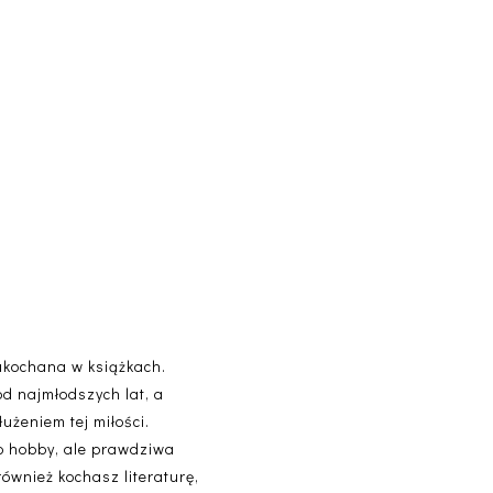
akochana w książkach.
od najmłodszych lat, a
użeniem tej miłości.
lko hobby, ale prawdziwa
 również kochasz literaturę,