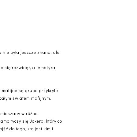
a nie była jeszcze znana, ale
zo się rozwinął, a tematyka,
i mafijne są grubo przykryte
 całym światem mafijnym.
zamieszany w różne
amo tyczy się Jokera, który co
ść do tego, kto jest kim i