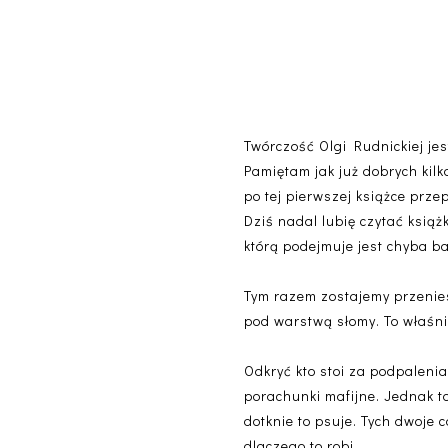
Twórczość Olgi Rudnickiej jes
Pamiętam jak już dobrych kilk
po tej pierwszej książce prz
Dziś nadal lubię czytać książk
którą podejmuje jest chyba ba
Tym razem zostajemy przeniesi
pod warstwą słomy. To właśni
Odkryć kto stoi za podpaleni
porachunki mafijne. Jednak to
dotknie to psuje. Tych dwoje 
dlaczego to robi.