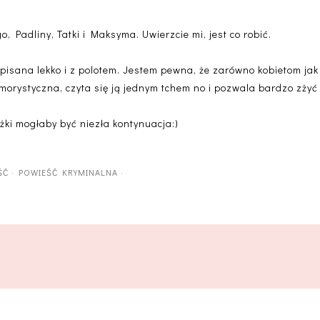
o, Padliny, Tatki i Maksyma. Uwierzcie mi, jest co robić.
apisana lekko i z polotem. Jestem pewna, że zarówno kobietom jak
morystyczna, czyta się ją jednym tchem no i pozwala bardzo zżyć 
ążki mogłaby być niezła kontynuacja:)
ŚĆ
·
POWIEŚĆ KRYMINALNA
·