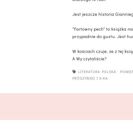
Jest jeszcze historia Giannieg
"Fartowny pech" to książka n
przypadnie do gustu. Jest hu
W kościach czuje, że z tej ksi
A Wy czytaliście?
LITERATURA POLSKA
·
POWIE
PRÓSZYŃSKI I S-KA