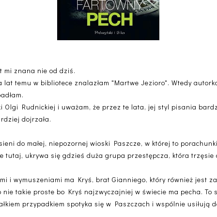
t mi znana nie od dziś.
a lat temu w bibliotece znalazłam "Martwe Jezioro". Wtedy autork
epadłam.
i Olgi Rudnickiej i uważam, że przez te lata, jej styl pisania bard
rdziej dojrzała.
eni do małej, niepozornej wioski Paszcze, w której to porachunk
e tutaj, ukrywa się gdzieś duża grupa przestępcza, która trzęsie
ami i wymuszeniami ma Kryś, brat Gianniego, który również jest 
 nie takie proste bo Kryś najzwyczajniej w świecie ma pecha. To s
całkiem przypadkiem spotyka się w Paszczach i wspólnie usiłują doj