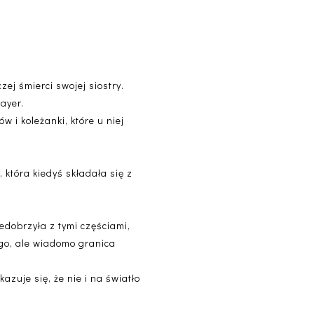
ej śmierci swojej siostry.
ayer.
 i koleżanki, które u niej
która kiedyś składała się z
zedobrzyła z tymi częściami,
ego, ale wiadomo granica
azuje się, że nie i na światło