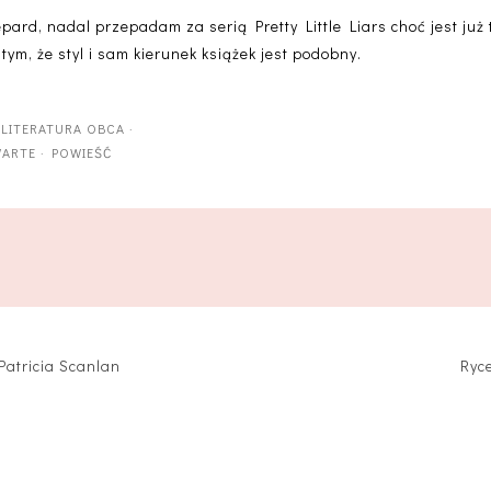
pard, nadal przepadam za serią Pretty Little Liars choć jest już 
tym, że styl i sam kierunek książek jest podobny.
?
·
LITERATURA OBCA
·
ARTE
·
POWIEŚĆ
 Patricia Scanlan
Ryc