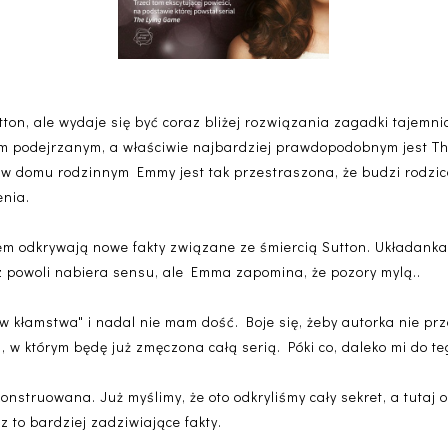
n, ale wydaje się być coraz bliżej rozwiązania zagadki tajemnicz
im podejrzanym, a właściwie najbardziej prawdopodobnym jest Th
 w domu rodzinnym Emmy jest tak przestraszona, że budzi rodziców
enia.
odkrywają nowe fakty związane ze śmiercią Sutton. Układanka, 
 powoli nabiera sensu, ale Emma zapomina, że pozory mylą..
ry w kłamstwa" i nadal nie mam dość. Boje się, żeby autorka nie pr
, w którym będę już zmęczona całą serią. Póki co, daleko mi do t
onstruowana. Już myślimy, że oto odkryliśmy cały sekret, a tutaj ok
 to bardziej zadziwiające fakty.