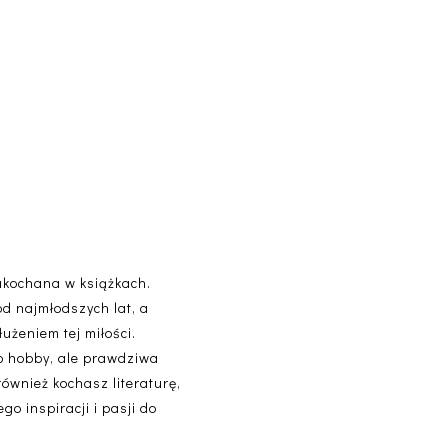
akochana w książkach.
od najmłodszych lat, a
użeniem tej miłości.
lko hobby, ale prawdziwa
 również kochasz literaturę,
o inspiracji i pasji do