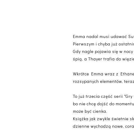
Emma nadal musi udawać Sutto
Pierwszym i chyba już ostatn
Gdy nagle pojawia się w nocy
śpią, a Thayer trafia do więzi
Wkrótce Emma wraz z Ethanem 
rozsypanych elementów, teraz
To już trzecia część serii "G
bo nie chcę dojść do momentu
może być cienka.
Książka jak zwykle świetnie sk
dzienne wychodzą nowe, coraz