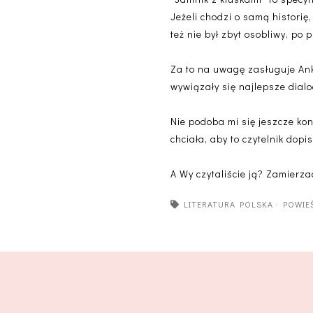
Jeżeli chodzi o samą histori
też nie był zbyt osobliwy, p
Za to na uwagę zasługuje Ank
wywiązały się najlepsze dialo
Nie podoba mi się jeszcze kon
chciała, aby to czytelnik dopi
A Wy czytaliście ją? Zamierza
LITERATURA POLSKA
·
POWIE