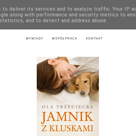
to deliver its services and to analyze traffic. Your IP 
E
KSIĄŻKI DLA DZIECI
LITERATURA POLSKA
LITERATURA Z
ogle along with performance and security metrics to ens
 statistics, and to detect and address abuse.
AKTU
LITERATURA Z PRZEPISAMI
LITERATURA ŚWIĄTECZNA
WYWIADY
WSPÓŁPRACA
KONTAKT
Jamnik z kluskami - Ola Trzecieck