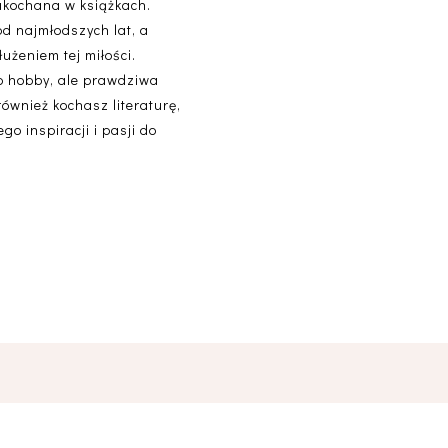
akochana w książkach.
od najmłodszych lat, a
użeniem tej miłości.
lko hobby, ale prawdziwa
 również kochasz literaturę,
o inspiracji i pasji do