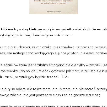
łóżkiem frywolną bieliznę w pięknym pudełku wiedziała, że era k
zył się jej pożal się Boże związek z Adamem.
i miała złudzenia, że oto czeka ją szczęśliwa i stateczna przysz
eta, ale małego choć wydającego się dosyć stabilnie emocjonalne
 że Adam owszem jest stabilny emocjonalnie ale tylko w związku 
e małżeńska. No bo kto umie tak gotować jak mamusia? Kto się ni
rutach i przytuli gdy będzie trzeba? Nikt.
ę nie tylko Adam, ale także mamusia. A mamusia nie potrafi przeży
 swoje zdanie, nie jest jeszcze w ciąży i co najgorsze ma mózg!
yficzna książka głównie na poprawę humoru i gwarantuję Wam, ż