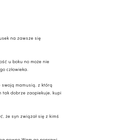
lusek na zawsze się
łość u boku no może nie
go człowieka.
ze swoją mamusią, z którą
m tak dobrze zaopiekuje, kupi
ć, że syn związał się z kimś
e na pewno Wam go poprawi.