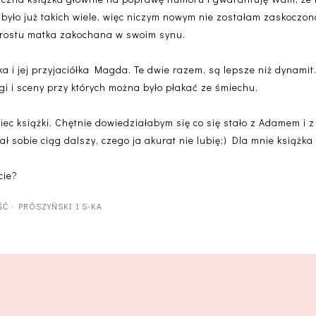
ę, było już takich wiele, więc niczym nowym nie zostałam zaskocz
o prostu matka zakochana w swoim synu.
a i jej przyjaciółka Magda. Te dwie razem, są lepsze niż dynamit
gi i sceny przy których można było płakać ze śmiechu.
iec książki. Chętnie dowiedziałabym się co się stało z Adamem i 
sał sobie ciąg dalszy, czego ja akurat nie lubię;) Dla mnie książk
cie?
ŚĆ
·
PRÓSZYŃSKI I S-KA