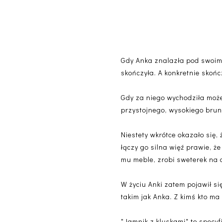
Gdy Anka znalazła pod swoim 
skończyła. A konkretnie skońc
Gdy za niego wychodziła może 
przystojnego, wysokiego brun
Niestety wkrótce okazało się,
łączy go silna więź prawie, ż
mu meble, zrobi sweterek na d
W życiu Anki zatem pojawił si
takim jak Anka. Z kimś kto ma
"Jamnik z kluskami" to spec