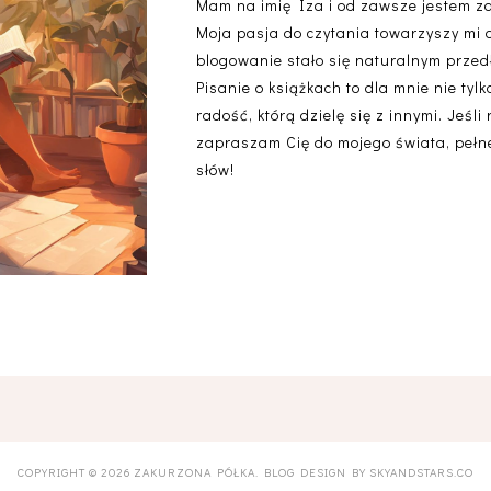
Mam na imię Iza i od zawsze jestem z
Moja pasja do czytania towarzyszy mi 
blogowanie stało się naturalnym przedł
Pisanie o książkach to dla mnie nie ty
radość, którą dzielę się z innymi. Jeśli
zapraszam Cię do mojego świata, pełneg
słów!
COPYRIGHT ©
2026
ZAKURZONA PÓŁKA
. BLOG DESIGN BY
SKYANDSTARS.CO