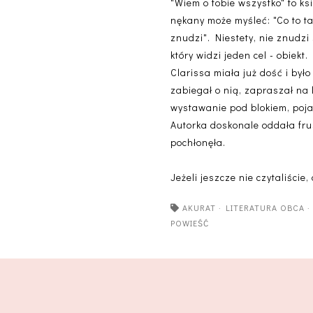
"Wiem o tobie wszystko" to ksi
nękany może myśleć: "Co to ta
znudzi". Niestety, nie znudzi
który widzi jeden cel - obiekt.
Clarissa miała już dość i był
zabiegał o nią, zapraszał na
wystawanie pod blokiem, poja
Autorka doskonale oddała frus
pochłonęła.
Jeżeli jeszcze nie czytaliści
AKURAT
·
LITERATURA OBCA
POWIEŚĆ