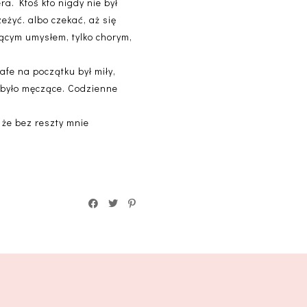
ra. Ktoś kto nigdy nie był
eżyć. albo czekać, aż się
lącym umysłem, tylko chorym,
afe na początku był miły,
o było męczące. Codzienne
, że bez reszty mnie