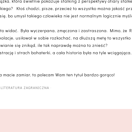
ążka, która świetnie pokazuje stalking z perspektywy ofiary stalke
kiego? Ktoś chodzi, pisze, przecież to wszystko można jakość prz
 się, bo umysł takiego człowieka nie jest normalnym logicznie myś
o to widać. Była wyczerpana, zmęczona i zastraszona. Mimo, że R
 kolacje, usiłował w sobie rozkochać, na dłuższą metę to wszystk
wianie się znikąd, ile tak naprawdę można to znieść?
trację i strach bohaterki, a cała historia była na tyle wciągająca
e, a macie zamiar, to polecam Wam ten tytuł bardzo gorąco!
·
LITERATURA ZAGRANICZNA
·