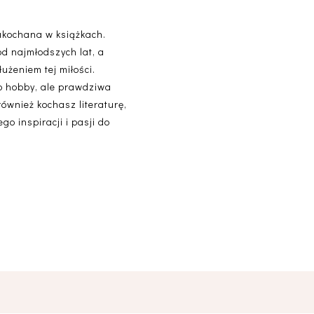
akochana w książkach.
od najmłodszych lat, a
użeniem tej miłości.
lko hobby, ale prawdziwa
 również kochasz literaturę,
o inspiracji i pasji do