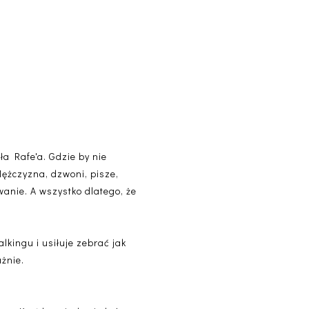
ła Rafe'a. Gdzie by nie
Mężczyzna, dzwoni, pisze,
anie. A wszystko dlatego, że
alkingu i usiłuje zebrać jak
żnie.