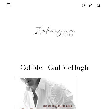
This site uses cookies from Google to deliver its
services and to analyze traffic. Your IP address
and user-agent are shared with Google along with
performance and security metrics to ensure
quality of service, generate usage statistics, and
to detect and address abuse.
LEARN MORE
GOT IT
Collide - Gail McHugh