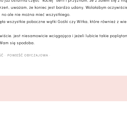
to już ostatnia część "kociej" serii i przyznam, że z żalem się z ni
zeń, uważam, że koniec jest bardzo udany. Wolałabym oczywiście
i no ale nie można mieć wszystkiego.
ła wszystkie poboczne wątki Gośki czy Witka, które również z wie
iście. jest niesamowicie wciągająca i jeżeli lubicie takie popląta
o Wam się spodoba.
ŚĆ
·
POWIEŚĆ OBYCZAJOWA
·