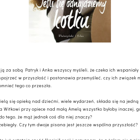
ają za sobą Patryk i Anka wszyscy myśleli, że czeka ich wspaniał
 spojrzeć w przyszłość i postanawia przemyśleć, czy ich związek
omnieć tego co przeszła.
zielą się opieką nad dziećmi, wiele wydarzeń, składa się na jedną
a Witkowi przy opiece nad małą Amelą wszystko byłoby inaczej, g
do tego, że mąż jednak coś dla niej znaczy?
rzebiegły. Czy tym dwoje pisana jest jeszcze wspólna przyszłość?