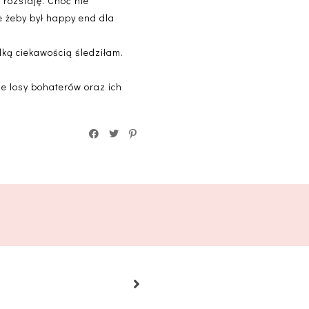
ą rozstaję. Choć nie
 żeby był happy end dla
lką ciekawością śledziłam.
ne losy bohaterów oraz ich