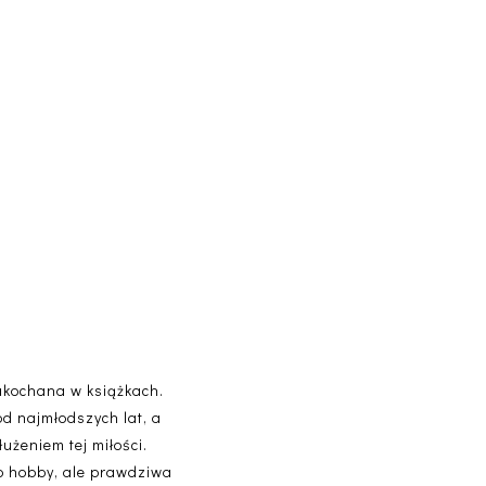
akochana w książkach.
od najmłodszych lat, a
użeniem tej miłości.
lko hobby, ale prawdziwa