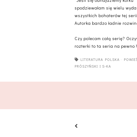
"Jeśli się odnajdziemy kotku" 
spodziewałam się wielu wydar
wszystkich bohaterów tej seri
Autorka bardzo ładnie rozwinę
Czy polecam całą serię? Oczyw
rozterki to ta seria na pewn
LITERATURA POLSKA
·
POWIE
PRÓSZYŃSKI I S-KA