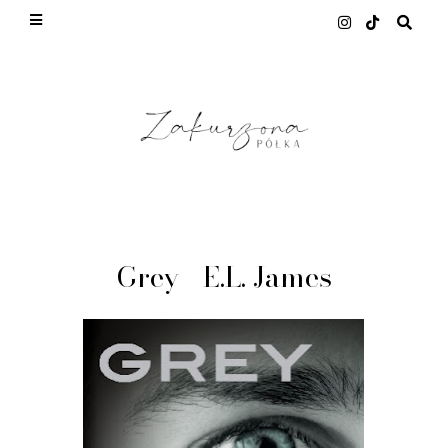
This site uses cookies from Google to deliver its
services and to analyze traffic. Your IP address
and user-agent are shared with Google along with
performance and security metrics to ensure
quality of service, generate usage statistics, and
to detect and address abuse.
LEARN MORE
GOT IT
Grey - E.L. James