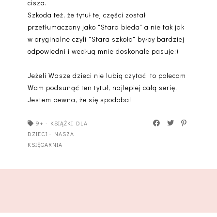
cisza.
Szkoda też, że tytuł tej części został
przetłumaczony jako "Stara bieda" a nie tak jak
w oryginalne czyli "Stara szkoła" byłby bardziej
odpowiedni i według mnie doskonale pasuje:)
Jeżeli Wasze dzieci nie lubią czytać, to polecam
Wam podsunąć ten tytuł, najlepiej całą serię.
Jestem pewna, że się spodoba!
9+
·
KSIĄŻKI DLA
DZIECI
·
NASZA
KSIĘGARNIA