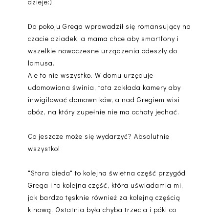
dzieje:)
Do pokoju Grega wprowadził się romansujący na
czacie dziadek, a mama chce aby smartfony i
wszelkie nowoczesne urządzenia odeszły do
lamusa.
Ale to nie wszystko. W domu urzęduje
udomowiona świnia, tata zakłada kamery aby
inwigilować domowników, a nad Gregiem wisi
obóz, na który zupełnie nie ma ochoty jechać.
Co jeszcze może się wydarzyć? Absolutnie
wszystko!
"Stara bieda" to kolejna świetna część przygód
Grega i to kolejna część, która uświadamia mi,
jak bardzo tęsknie również za kolejną częścią
kinową. Ostatnia była chyba trzecia i póki co