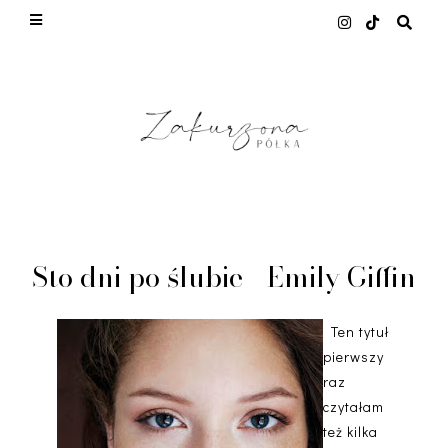
This site uses cookies from Google to deliver its
services and to analyze traffic. Your IP address
and user-agent are shared with Google along with
performance and security metrics to ensure
quality of service, generate usage statistics, and
to detect and address abuse.
LEARN MORE
GOT IT
Sto dni po ślubie - Emily Giffin
Ten tytuł
pierwszy
raz
czytałam
też kilka