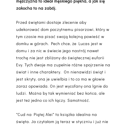
mężczyzna to ideał męskiego piękna, a jak się
zakocha to na zabój.
Przed świętami dostaje zlecenie aby
udekorować dom poczytnemu pisarzowi, który w
tym czasie ma pisać swoją kolejną powieść w
domku w górach. Pech chce, że Lucas jest w
domu i za nic w świecie jego nastrój nawet
trochę nie jest zbliżony do świątecznej euforii
Evy. Tych dwoje ma zupełnie różne spojrzenie na
świat i inne charaktery.
On nienawidzi świąt i
jest skryty, ona je uwielbia i to co ma w głowie
zaraz opowiada. On jest wycofany ona lgnie do
ludzi. Można by tak wymieniać bez końca, ale
jest też jedno co ich łączy. Samotność.
"Cud na Piątej Alei" to książka idealna na
święta. Ja czytałam ją teraz w styczniu i już nie