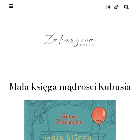
This site uses cookies from Google to deliver its
services and to analyze traffic. Your IP address
and user-agent are shared with Google along with
performance and security metrics to ensure quality
of service, generate usage statistics, and to detect
and address abuse.
LEARN MORE
GOT IT
Mała księga mądrości Kubusia