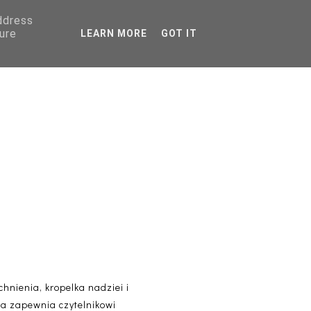
address
AGRANICZNA
ure
LEARN MORE
GOT IT
PORADNIKI
chnienia, kropelka nadziei i
óra zapewnia czytelnikowi