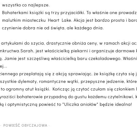
wszystko co najlepsze.
Bohaterkami książki są trzy przyjaciółki. To właśnie one prowadz
malutkim miasteczku Heart Lake. Akcja jest bardzo prosta i ba
czynienie dobra nie od święta, ale każdego dnia.
artykułami do szycia, drastycznie obniża ceny, w ramach akcji ocz
ructwa.Sarah, jest właścicielką piekarni i organizuje darmowe k
ą. Jamie jest szczęśliwą właścicielką baru czekoladowego. Właśni
j...
ziennego przeplatają się z akcją sprawiając, że książkę czyta si
szystkie dylematy, romantyczne wątki, przepyszne jedzenie, któr
to ogromny atut książki. Kończąc ją czytać czułam się członkiem 
raziści bohaterowie przypadną do gustu każdemu czytelnikowi, któ
płą i optymistyczną powieść to "Uliczka aniołów" będzie idealna!
·
POWIEŚĆ OBYCZAJOWA
·