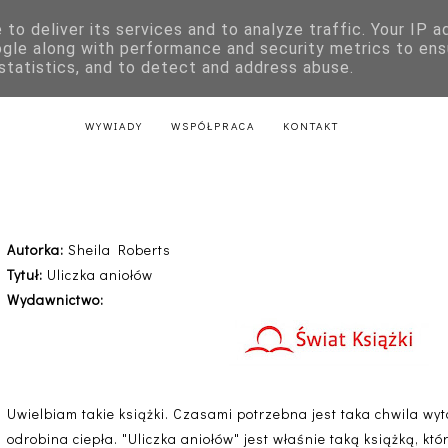
to deliver its services and to analyze traffic. Your IP 
E
KSIĄŻKI DLA DZIECI
LITERATURA POLSKA
LITERATURA Z
ogle along with performance and security metrics to ens
 statistics, and to detect and address abuse.
AKTU
LITERATURA Z PRZEPISAMI
LITERATURA ŚWIĄTECZNA
WYWIADY
WSPÓŁPRACA
KONTAKT
Uliczka aniołów - Sheila Roberts
Autorka:
Sheila Roberts
Tytuł:
Uliczka aniołów
Wydawnictwo:
Uwielbiam takie książki. Czasami potrzebna jest taka chwila wyt
odrobina ciepła. "Uliczka aniołów" jest właśnie taką książką, kt