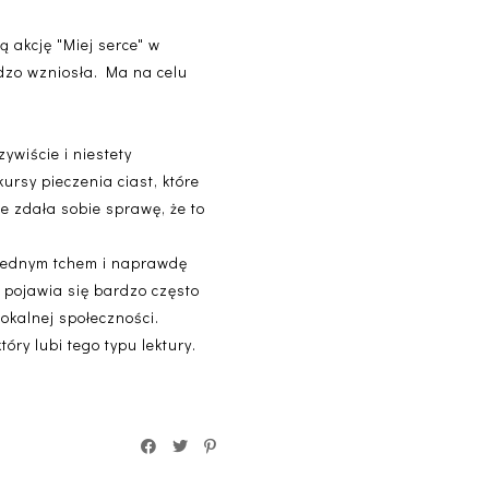
ą akcję "Miej serce" w
rdzo wzniosła. Ma na celu
ywiście i niestety
ursy pieczenia ciast, które
e zdała sobie sprawę, że to
ę jednym tchem i naprawdę
e pojawia się bardzo często
lokalnej społeczności.
ry lubi tego typu lektury.