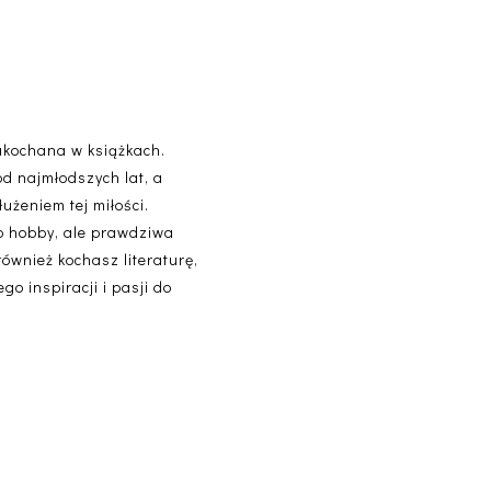
akochana w książkach.
od najmłodszych lat, a
użeniem tej miłości.
lko hobby, ale prawdziwa
 również kochasz literaturę,
o inspiracji i pasji do