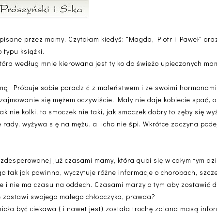
 pisane przez mamy. Czytałam kiedyś: "Magda, Piotr i Paweł" oraz "
 typu książki.
tóra według mnie kierowana jest tylko do świeżo upieczonych ma
mą. Próbuje sobie poradzić z maleństwem i ze swoimi hormonami,
 zajmowanie się mężem oczywiście. Mały nie daje kobiecie spać, 
Jak nie kolki, to smoczek nie taki, jak smoczek dobry to zęby się wyż
e rady, wyżywa się na mężu, a licho nie śpi. Wkrótce zaczyna po
desperowanej już czasami mamy, która gubi się w całym tym dzi
go tak jak powinna, wyczytuje różne informacje o chorobach, szcz
ieje i nie ma czasu na oddech. Czasami marzy o tym aby zostawić 
nie zostawi swojego małego chłopczyka, prawda?
ała być ciekawa ( i nawet jest) została trochę zalana masą infor