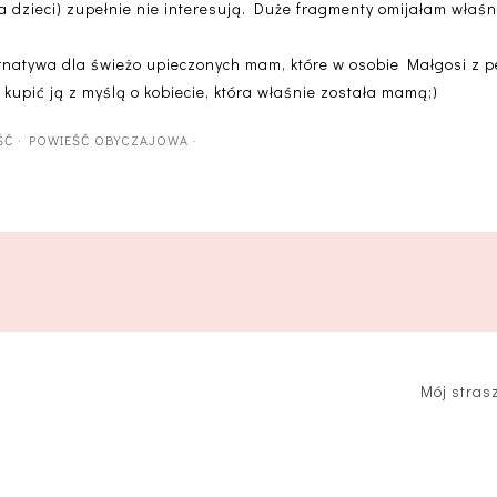
da dzieci) zupełnie nie interesują. Duże fragmenty omijałam właśn
ternatywa dla świeżo upieczonych mam, które w osobie Małgosi z 
i kupić ją z myślą o kobiecie, która właśnie została mamą;)
ŚĆ
·
POWIEŚĆ OBYCZAJOWA
·
Mój stras