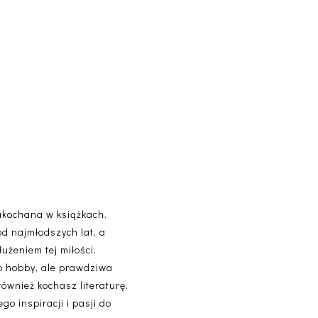
akochana w książkach.
od najmłodszych lat, a
użeniem tej miłości.
lko hobby, ale prawdziwa
 również kochasz literaturę,
o inspiracji i pasji do