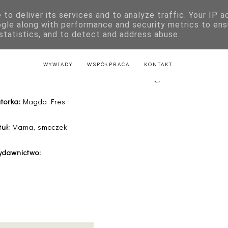
to deliver its services and to analyze traffic. Your IP 
E
KSIĄŻKI DLA DZIECI
LITERATURA POLSKA
LITERATURA Z
ogle along with performance and security metrics to ens
 statistics, and to detect and address abuse.
AKTU
LITERATURA Z PRZEPISAMI
LITERATURA ŚWIĄTECZNA
WYWIADY
WSPÓŁPRACA
KONTAKT
Mama, smoczek - Magda Fres
torka:
Magda Fres
tuł:
Mama, smoczek
ydawnictwo: