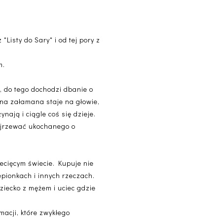
Listy do Sary" i od tej pory z
m.
 do tego dochodzi dbanie o
ona załamana staje na głowie,
ynają i ciągle coś się dzieje.
dejrzewać ukochanego o
ecięcym świecie. Kupuje nie
epionkach i innych rzeczach.
dziecko z mężem i uciec gdzie
macji, które zwykłego