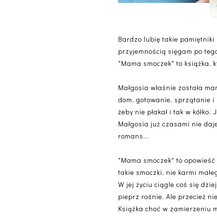
Bardzo lubię takie pamiętniki
przyjemnością sięgam po tego
"Mama smoczek" to książka, k
Małgosia właśnie została ma
dom, gotowanie, sprzątanie i
żeby nie płakał i tak w kółko. 
Małgosia już czasami nie daj
romans...
"Mama smoczek" to opowieść z
takie smoczki, nie karmi małe
W jej życiu ciągle coś się dz
pieprz rośnie. Ale przecież 
Książka choć w zamierzeniu mi