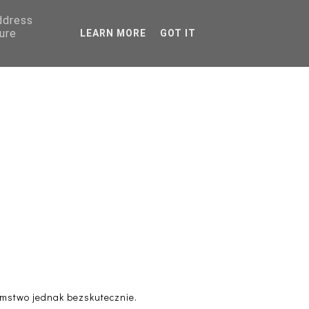
address
AGRANICZNA
ure
LEARN MORE
GOT IT
PORADNIKI
s
tomstwo jednak bezskutecznie.