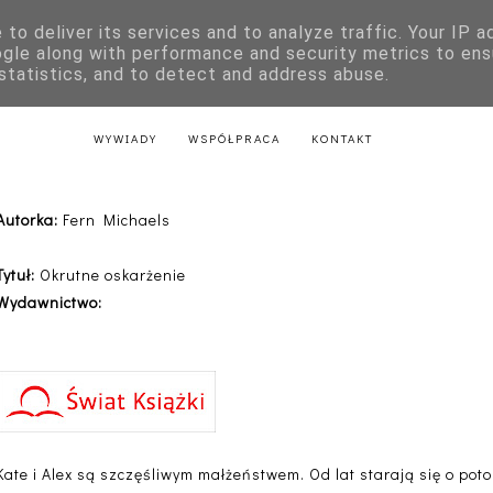
to deliver its services and to analyze traffic. Your IP 
E
KSIĄŻKI DLA DZIECI
LITERATURA POLSKA
LITERATURA Z
ogle along with performance and security metrics to ens
 statistics, and to detect and address abuse.
AKTU
LITERATURA Z PRZEPISAMI
LITERATURA ŚWIĄTECZNA
WYWIADY
WSPÓŁPRACA
KONTAKT
Okrutne oskarżenie - Fern Michael
Autorka:
Fern Michaels
Tytuł:
Okrutne oskarżenie
Wydawnictwo:
Kate i Alex są szczęśliwym małżeństwem. Od lat starają się o po