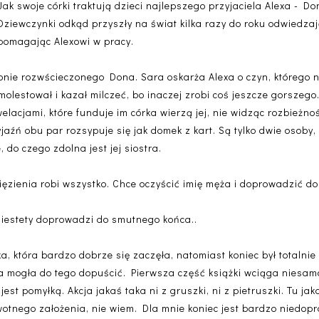
Jak swoje córki traktują dzieci najlepszego przyjaciela Alexa - Do
Dziewczynki odkąd przyszły na świat kilka razy do roku odwiedzają
pomagając Alexowi w pracy.
fonie rozwścieczonego Dona. Sara oskarża Alexa o czyn, którego 
 molestował i kazał milczeć, bo inaczej zrobi coś jeszcze gorszego
elacjami, które funduje im córka wierzą jej, nie widząc rozbieżnoś
jaźń obu par rozsypuje się jak domek z kart. Są tylko dwie osoby
, do czego zdolna jest jej siostra.
zienia robi wszystko. Chce oczyścić imię męża i doprowadzić do 
niestety doprowadzi do smutnego końca..
ka, która bardzo dobrze się zaczęła, natomiast koniec był totaln
ka mogła do tego dopuścić. Pierwsza część książki wciąga niesam
est pomyłką. Akcja jakaś taka ni z gruszki, ni z pietruszki. Tu ja
rwotnego założenia, nie wiem. Dla mnie koniec jest bardzo niedop