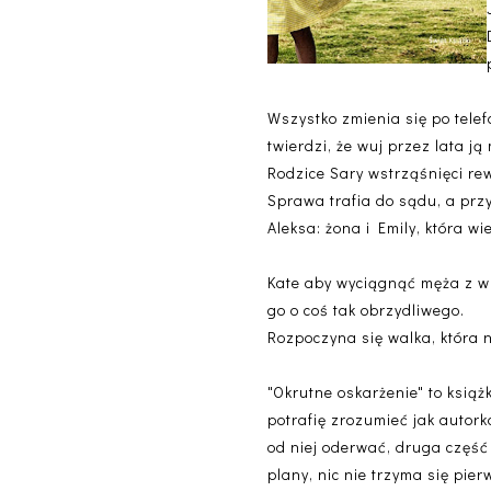
Wszystko zmienia się po tele
twierdzi, że wuj przez lata ją
Rodzice Sary wstrząśnięci rew
Sprawa trafia do sądu, a przy
Aleksa: żona i Emily, która wie
Kate aby wyciągnąć męża z wię
go o coś tak obrzydliwego.
Rozpoczyna się walka, która 
"Okrutne oskarżenie" to książ
potrafię zrozumieć jak autor
od niej oderwać, druga część j
plany, nic nie trzyma się pie