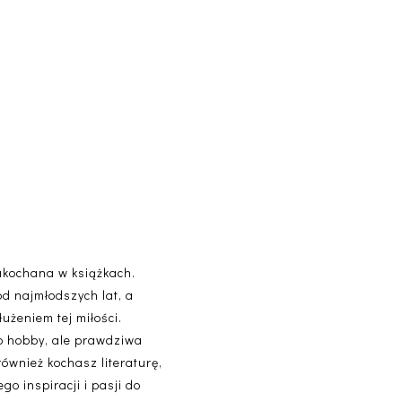
akochana w książkach.
od najmłodszych lat, a
użeniem tej miłości.
lko hobby, ale prawdziwa
 również kochasz literaturę,
o inspiracji i pasji do