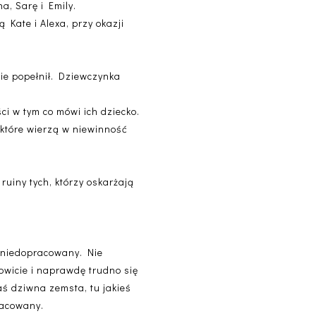
na, Sarę i Emily.
 Kate i Alexa, przy okazji
nie popełnił. Dziewczynka
.
ci w tym co mówi ich dziecko.
, które wierzą w niewinność
ruiny tych, którzy oskarżają
ie niedopracowany. Nie
owicie i naprawdę trudno się
kaś dziwna zemsta, tu jakieś
racowany.