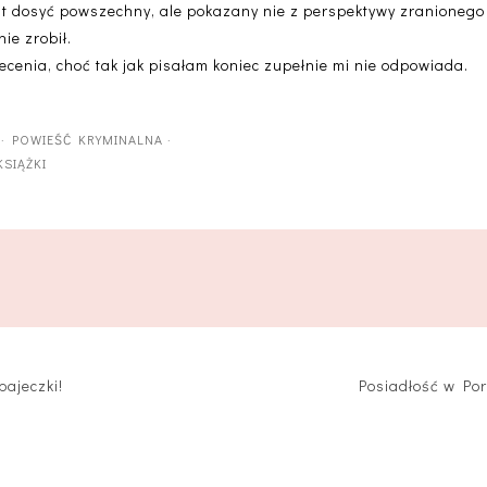
 dosyć powszechny, ale pokazany nie z perspektywy zranionego d
ie zrobił.
ecenia, choć tak jak pisałam koniec zupełnie mi nie odpowiada.
·
POWIEŚĆ KRYMINALNA
·
KSIĄŻKI
bajeczki!
Posiadłość w Por