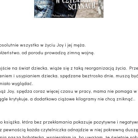
olutnie wszystko w życiu Joy i jej męża.
ałżeństwo, od porodu prowadzą zimną wojnę.
zyjście na świat dziecka, wiąże się z taką reorganizacją życia. Pr
eniem i usypianiem dziecka, spędzane beztrosko dnie, muszą by
 miało wyglądać.
mąż Joy, spędza coraz więcej czasu w pracy, mama nie pomaga w
ągle krytykuje, a dodatkowo ciążowe kilogramy nie chcą zniknąć..
o książka, która bez przekłamania pokazuje pozytywne i negaty
e z pewnością każda czytelniczka odnajdzie w niej pokrewną duszę
nia nasza bohaterka, wspierałam ją, bo uważam, że świetnie sobi