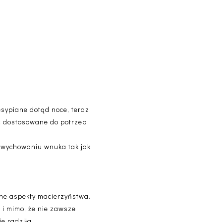
zesypiane dotąd noce, teraz
ć dostosowane do potrzeb
 wychowaniu wnuka tak jak
wne aspekty macierzyństwa.
 i mimo, że nie zawsze
e radziła.