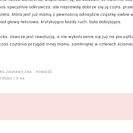
akoś specjalnie odkrywcza, ale naprawdę dobrze się ją czyta, prze
eta, która jest już mamą z pewnością odnajdzie cząstkę siebie w
nad głową teściowa, krytykująca każdy ruch, była dobijająca.
ecka, zawsze jest rewolucją, a nie wykończenie się już na początk
czas czytania przygód innej mamy, zamkniętej w czterech ścianac
URA ZAGRANICZNA
·
POWIEŚĆ
YŃSKI I S-KA