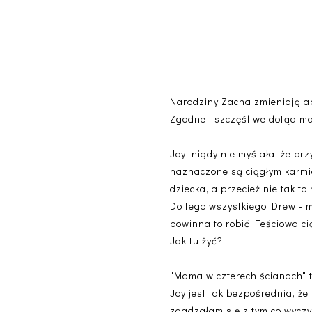
Narodziny Zacha zmieniają abs
Zgodne i szczęśliwe dotąd m
Joy, nigdy nie myślała, że pr
naznaczone są ciągłym karmi
dziecka, a przecież nie tak to
Do tego wszystkiego Drew - 
powinna to robić. Teściowa ci
Jak tu żyć?
"Mama w czterech ścianach" t
Joy jest tak bezpośrednia, ż
zgadzałam się z tym co wyczy