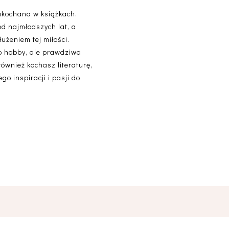
akochana w książkach.
od najmłodszych lat, a
użeniem tej miłości.
lko hobby, ale prawdziwa
 również kochasz literaturę,
o inspiracji i pasji do