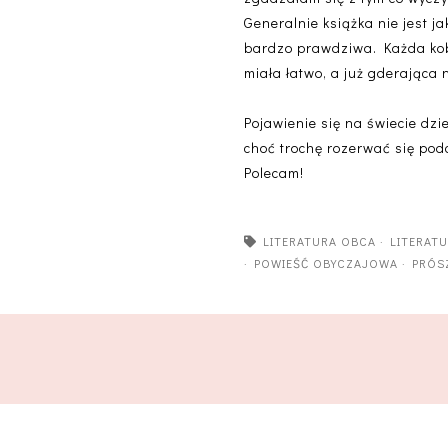
Generalnie książka nie jest j
bardzo prawdziwa. Każda kobi
miała łatwo, a już gderająca 
Pojawienie się na świecie dzi
choć trochę rozerwać się pod
Polecam!
LITERATURA OBCA
·
LITERAT
·
POWIEŚĆ OBYCZAJOWA
·
PRÓSZ