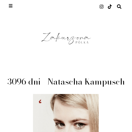
This site uses cookies from Google to deliver its
services and to analyze traffic. Your IP address
and user-agent are shared with Google along with
performance and security metrics to ensure
quality of service, generate usage statistics, and
to detect and address abuse.
LEARN MORE
GOT IT
3096 dni - Natascha Kampusch