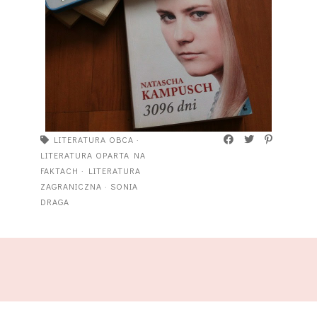
LITERATURA OBCA
·
LITERATURA OPARTA NA
FAKTACH
·
LITERATURA
ZAGRANICZNA
·
SONIA
DRAGA