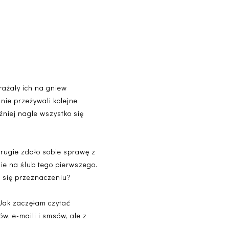
arażały ich na gniew
nie przeżywali kolejne
źniej nagle wszystko się
 drugie zdało sobie sprawę z
nie na ślub tego pierwszego.
ą się przeznaczeniu?
. Jak zaczęłam czytać
w, e-maili i smsów, ale z