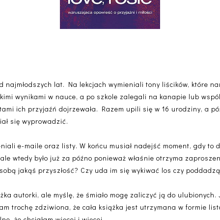
od najmłodszych lat. Na lekcjach wymieniali tony liścików, które n
skimi wynikami w nauce, a po szkole zalegali na kanapie lub wspól
tami ich przyjaźń dojrzewała. Razem upili się w 16 urodziny, a pó
iał się wyprowadzić.
eniali e-maile oraz listy. W końcu musiał nadejść moment, gdy to
, ale wtedy było już za późno ponieważ właśnie otrzyma zaprosze
 sobą jakąś przyszłość? Czy uda im się wykiwać los czy poddadz
ążka autorki, ale myślę, że śmiało mogę zaliczyć ją do ulubionych
 trochę zdziwiona, że cała książka jest utrzymana w formie listó
ne, że chciałam więcej i więcej.