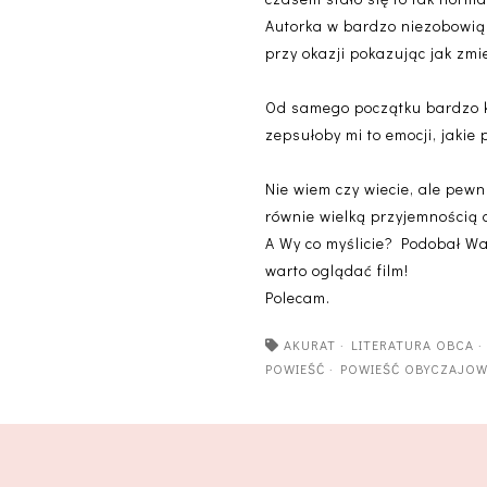
Autorka w bardzo niezobowiązu
przy okazji pokazując jak zmie
Od samego początku bardzo ki
zepsułoby mi to emocji, jaki
Nie wiem czy wiecie, ale pewni
równie wielką przyjemnością o
A Wy co myślicie? Podobał Wa
warto oglądać film!
Polecam.
AKURAT
·
LITERATURA OBCA
POWIEŚĆ
·
POWIEŚĆ OBYCZAJO