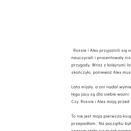
Rossie i Alex przyjaźnili się 
nauczycieli i procentowały ni
przygody. Wraz z kolejnymi la
skończyło, ponieważ Alex mus
Lata mijały, a oni nadal wymi
tego jacy są dla siebie ważni
Czy Rossie i Alex mają przed
To nie jest moja pierwsza ksi
przepadłam. Na początku byłam
czasem stało się to tak normal