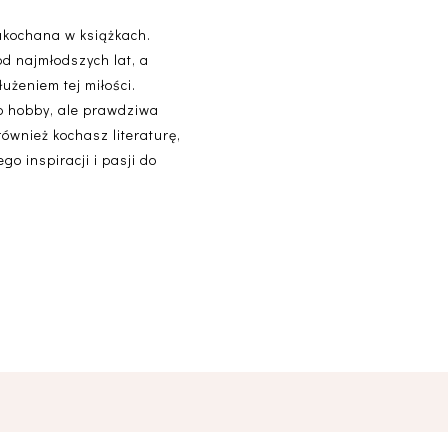
akochana w książkach.
od najmłodszych lat, a
użeniem tej miłości.
lko hobby, ale prawdziwa
 również kochasz literaturę,
o inspiracji i pasji do