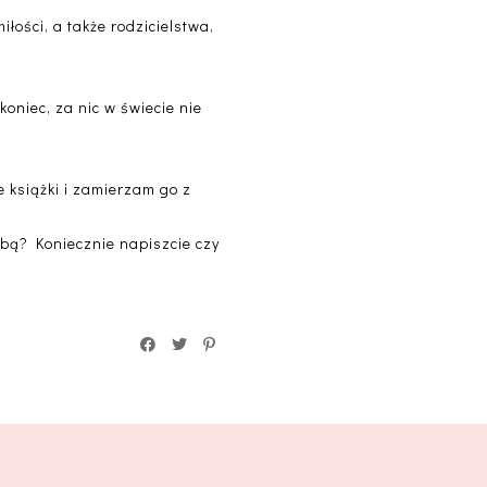
łości, a także rodzicielstwa,
oniec, za nic w świecie nie
e książki i zamierzam go z
obą? Koniecznie napiszcie czy