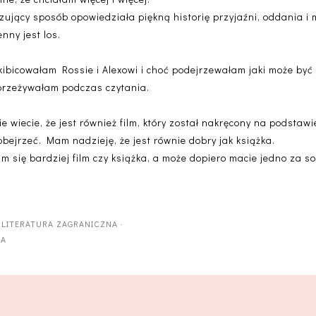
jący sposób opowiedziała piękną historię przyjaźni, oddania i mi
nny jest los.
bicowałam Rossie i Alexowi i choć podejrzewałam jaki może być k
e przeżywałam podczas czytania.
e wiecie, że jest również film, który został nakręcony na podstawi
bejrzeć. Mam nadzieję, że jest równie dobry jak książka.
m się bardziej film czy książka, a może dopiero macie jedno za s
·
LITERATURA ZAGRANICZNA
·
WA