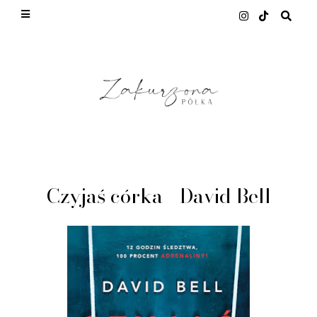
This site uses cookies from Google to deliver its
services and to analyze traffic. Your IP address
and user-agent are shared with Google along with
performance and security metrics to ensure
quality of service, generate usage statistics, and
to detect and address abuse.
LEARN MORE
GOT IT
Czyjaś córka - David Bell