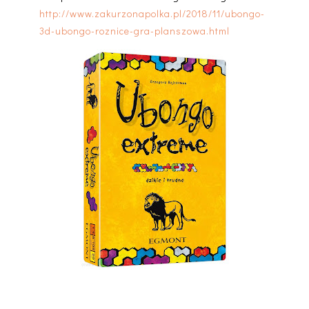
http://www.zakurzonapolka.pl/2018/11/ubongo-
3d-ubongo-roznice-gra-planszowa.html