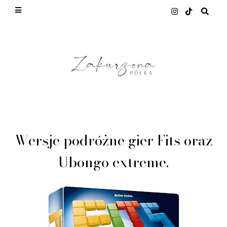
This site uses cookies from Google to deliver its
services and to analyze traffic. Your IP address
and user-agent are shared with Google along with
performance and security metrics to ensure
quality of service, generate usage statistics, and
to detect and address abuse.
LEARN MORE
GOT IT
Wersje podróżne gier Fits oraz
Ubongo extreme.