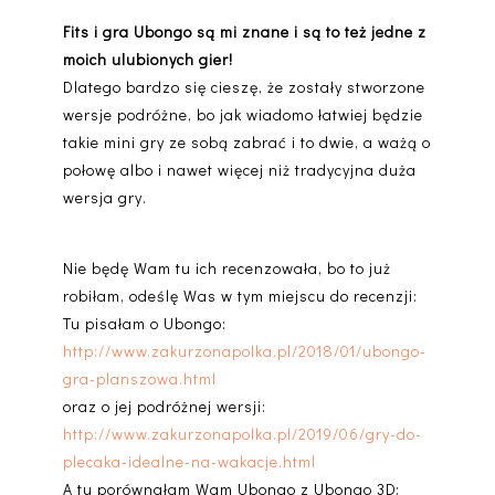
Fits i gra Ubongo są mi znane i są to też jedne z
moich ulubionych gier!
Dlatego bardzo się cieszę, że zostały stworzone
wersje podróżne, bo jak wiadomo łatwiej będzie
takie mini gry ze sobą zabrać i to dwie, a ważą o
połowę albo i nawet więcej niż tradycyjna duża
wersja gry.
Nie będę Wam tu ich recenzowała, bo to już
robiłam, odeślę Was w tym miejscu do recenzji:
Tu pisałam o Ubongo:
http://www.zakurzonapolka.pl/2018/01/ubongo-
gra-planszowa.html
oraz o jej podróżnej wersji:
http://www.zakurzonapolka.pl/2019/06/gry-do-
plecaka-idealne-na-wakacje.html
A tu porównałam Wam Ubongo z Ubongo 3D: