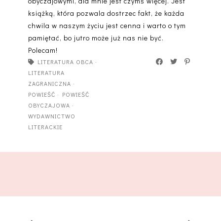
obyczajowymi, dla mnie jest czymś więcej. Jest
książką, która pozwala dostrzec fakt, że każda
chwila w naszym życiu jest cenna i warto o tym
pamiętać, bo jutro może już nas nie być.
Polecam!
LITERATURA OBCA
·
LITERATURA
ZAGRANICZNA
·
POWIEŚĆ
·
POWIEŚĆ
OBYCZAJOWA
·
WYDAWNICTWO
LITERACKIE