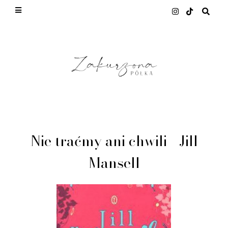
This site uses cookies from Google to deliver its
services and to analyze traffic. Your IP address
and user-agent are shared with Google along with
performance and security metrics to ensure
quality of service, generate usage statistics, and
to detect and address abuse.
LEARN MORE
GOT IT
Nie traćmy ani chwili - Jill
Mansell