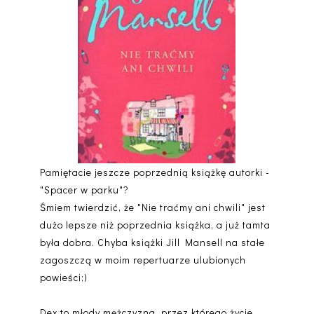
Pamiętacie jeszcze poprzednią książkę autorki -
"Spacer w parku"?
Śmiem twierdzić, że "Nie traćmy ani chwili" jest
dużo lepsze niż poprzednia książka, a już tamta
była dobra. Chyba książki Jill Mansell na stałe
zagoszczą w moim repertuarze ulubionych
powieści;)
Dex to młody mężczyzna, przez którego życie